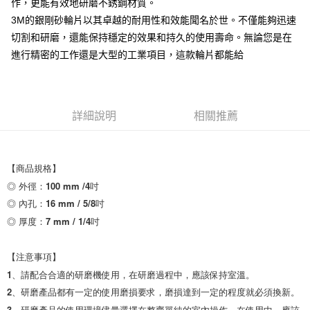
作，更能有效地研磨不銹鋼材質。
3M的銀剛砂輪片以其卓越的耐用性和效能聞名於世。不僅能夠迅速
切割和研磨，還能保持穩定的效果和持久的使用壽命。無論您是在
進行精密的工作還是大型的工業項目，這款輪片都能給
詳細說明
相關推薦
【商品規格】

◎ 外徑：100 mm /4吋

◎ 內孔：16 mm / 5/8吋

◎ 厚度：7 mm / 1/4吋

【注意事項】

1、請配合合適的研磨機使用，在研磨過程中，應該保持室溫。

2、研磨產品都有一定的使用磨損要求，磨損達到一定的程度就必須換新。

3、研磨產品的使用環境儘量選擇在整齊單純的室內操作。在使用中，應該