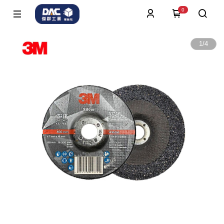
0
1
/
4