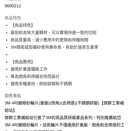
9600212
街口支付
商品特色
運送方式
【商品特色】
磨削和去除大量鋼材，可以實現快速一致的切削
全家取貨付款
商品質量高，減少應用中的更換和停機時間
每筆NT$60
3M精密成型礦砂使用壽命長，有助於提高生產率
付款後全家取貨
每筆NT$60
【商品應用】
適用於重度鐵磨工作
7-11取貨付款
專為倒角和焊縫去除而設計
每筆NT$60
適用多種基材，例如碳鋼和不銹鋼
付款後7-11取貨
銷售重點
每筆NT$60
3M 4吋銀剛砂輪片(重磨)(倒角)(去焊道)(不銹鋼研磨)【傑群工業補
新竹物流(大件商品、貨量較大)
給站】
每筆NT$200，滿NT$5,000(含以上)免運費
傑群工業補給站引進了3M的高品質研磨產品系列，特別推薦給您
3M 4吋銀剛砂輪片。這款輪片不僅適用於重磨、倒角和去焊道的工