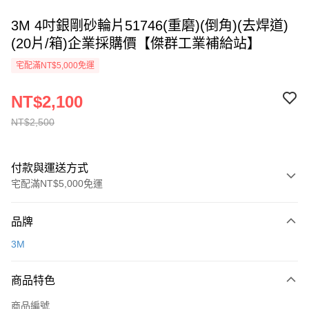
3M 4吋銀剛砂輪片51746(重磨)(倒角)(去焊道)
(20片/箱)企業採購價【傑群工業補給站】
宅配滿NT$5,000免運
NT$2,100
NT$2,500
付款與運送方式
宅配滿NT$5,000免運
付款方式
品牌
信用卡一次付款
3M
超商取貨付款
商品特色
LINE Pay
商品編號
Apple Pay