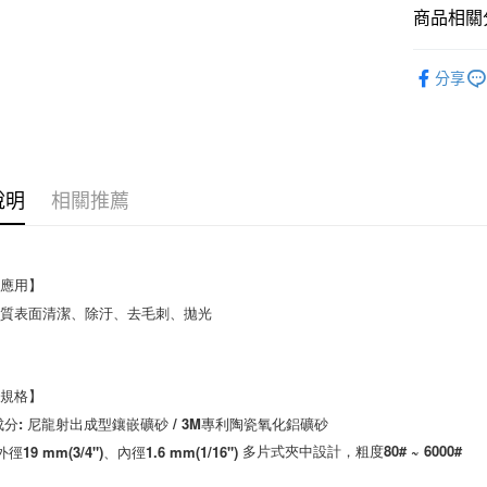
每筆NT$6
商品相關分
新竹物流(
【企業大
每筆NT$2
分享
說明
相關推薦
應用】

質表面清潔、除汙、去毛刺、拋光

規格】

成分: 尼龍射出成型鑲嵌礦砂 / 3M專利陶瓷氧化鋁礦砂

多片式夾中設計，粗度80# ~ 6000#
外徑19 mm(3/4")、內徑1.6 mm(1/16")