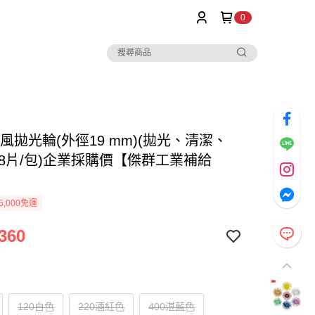
0
風拋光輪(外徑19 mm)(拋光、清潔、
48片/包)企業採購價【傑群工業補給
5,000免運
360
120白色
220酒紅色
400湛藍色