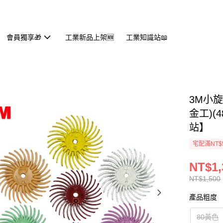
會員獨享🎁
工業新品上架🆕
工業知識站📖
3M小旋
金工)(
站】
宅配滿NT$
NT$1,
NT$1,500
產品粗度
80黃色