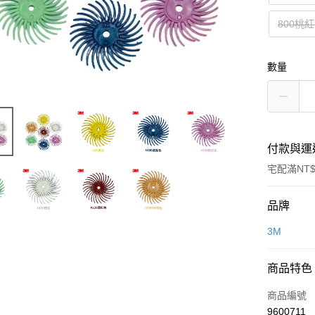
800桃
數量
付款與運
宅配滿NT$
付款方式
品牌
信用卡一
3M
信用卡分
商品特色
3 期 
商品編號
6 期 
合作金
9600711