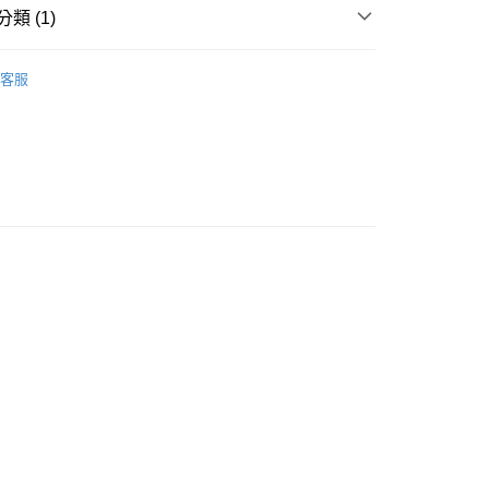
0
類 (1)
大件商品、貨量較大)
宗採購專區】
00，滿NT$5,000(含以上)免運費
客服