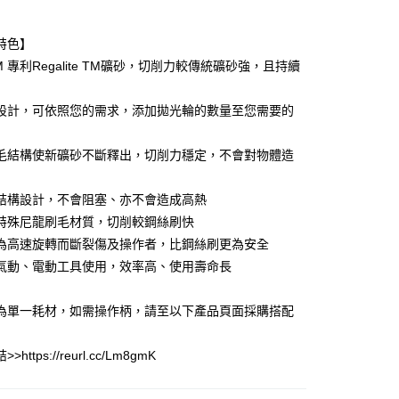
業銀行
彰化商業銀行
庫商業銀行
第一商業銀行
付款
業儲蓄銀行
台北富邦商業銀行
業銀行
彰化商業銀行
華商業銀行
兆豐國際商業銀行
特色】
業儲蓄銀行
台北富邦商業銀行
小企業銀行
台中商業銀行
M 專利Regalite TM礦砂，切削力較傳統礦砂強，且持續
華商業銀行
兆豐國際商業銀行
台灣）商業銀行
華泰商業銀行
小企業銀行
台中商業銀行
業銀行
遠東國際商業銀行
台灣）商業銀行
華泰商業銀行
設計，可依照您的需求，添加拋光輪的數量至您需要的
業銀行
永豐商業銀行
業銀行
遠東國際商業銀行
業銀行
星展（台灣）商業銀行
業銀行
永豐商業銀行
際商業銀行
中國信託商業銀行
毛結構使新礦砂不斷釋出，切削力穩定，不會對物體造
業銀行
星展（台灣）商業銀行
天信用卡公司
際商業銀行
中國信託商業銀行
天信用卡公司
結構設計，不會阻塞、亦不會造成高熱
付款
特殊尼龍刷毛材質，切削較鋼絲刷快
0
為高速旋轉而斷裂傷及操作者，比鋼絲刷更為安全
家取貨
氣動、電動工具使用，效率高、使用壽命長
0
為單一耗材，如需操作柄，請至以下產品頁面採購搭配
付款
0
https://reurl.cc/Lm8gmK
1取貨