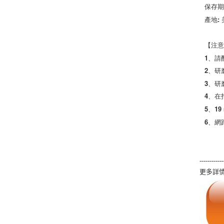
保存期
產地: 
【注意
1、請
2、研
3、研
4、在
5、19
6、網
------------
更多詳情