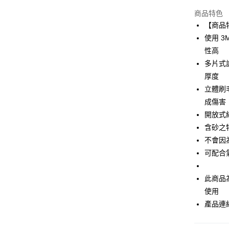
華南商
合作金
超商取貨
上海商
商品特色
華南商
國泰世
【商品
LINE Pay
上海商
臺灣中
使用 3
國泰世
匯豐（
Apple Pay
臺灣中
性高
聯邦商
匯豐（
多片式
街口支付
元大商
聯邦商
厚度
玉山商
元大商
台新國
立體刷
玉山商
運送方式
台灣樂
成傷害
台新國
台灣樂
開放式
全家取貨
含砂之
每筆NT$6
不會因
付款後全
可配合
每筆NT$6
此商品
7-11取貨
使用
每筆NT$6
產品連結>>
付款後7-1