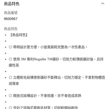
商品特色
LINE Pay
商品編號
Apple Pay
9600967
街口支付
商品特色
運送方式
【商品特色】
全家取貨付款
◎ 帶柄設計更方便，小旋風磨耗完整為一次性產品。
每筆NT$60
付款後全家取貨
◎ 使用 3M 專利Regalite TM礦砂，切削力較傳統礦砂強，且持
每筆NT$60
續性高
7-11取貨付款
◎ 立體刷毛結構使新礦砂不斷釋出，切削力穩定，不會對物體造
每筆NT$60
成傷害
付款後7-11取貨
每筆NT$60
◎ 開放式結構設計，不會阻塞、亦不會造成高熱
新竹物流(大件商品、貨量較大)
◎ 含砂之特殊尼龍刷毛材質，切削較鋼絲刷快