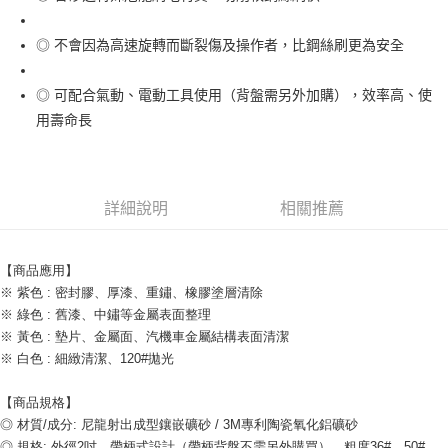
每筆NT$200，滿NT$5,000(含以上)免運費
◎ 不會因為高速旋轉而斷裂傷及操作者，比鋼絲刷更為安全
◎ 可配合氣動、電動工具使用（背盤需另外加購），效率高、使
用壽命長
詳細說明
相關推薦
【商品應用】
※ 紫色 : 密封膠、厚漆、重鏽、橡膠塗層清除
※ 綠色 : 舊漆、中鏽等金屬表面整理
※ 黃色 : 墊片、金屬面、汽機車金屬結構表面清潔
※ 白色 : 細緻清潔、120#拋光
【商品規格】
◎ 材質/成分: 尼龍射出成型鑲嵌礦砂 / 3M專利陶瓷氧化鋁礦砂
◎ 規格: 外徑2吋，帶柄式設計（帶柄背盤不需另外購買），粗度36#、50#、