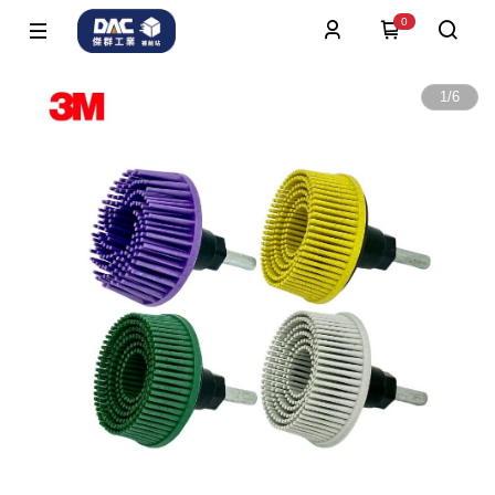
0
1
/
6