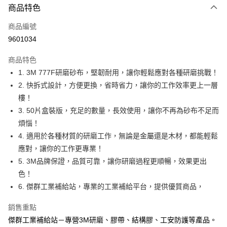
商品特色
LINE Pay
商品編號
Apple Pay
9601034
街口支付
商品特色
運送方式
1. 3M 777F研磨砂布，堅韌耐用，讓你輕鬆應對各種研磨挑戰！
2. 快拆式設計，方便更換，省時省力，讓你的工作效率更上一層
全家取貨付款
樓！
每筆NT$60
3. 50片盒裝版，充足的數量，長效使用，讓你不再為砂布不足而
付款後全家取貨
煩惱！
每筆NT$60
4. 適用於各種材質的研磨工作，無論是金屬還是木材，都能輕鬆
應對，讓你的工作更專業！
7-11取貨付款
5. 3M品牌保證，品質可靠，讓你研磨過程更順暢，效果更出
每筆NT$60
色！
付款後7-11取貨
6. 傑群工業補給站，專業的工業補給平台，提供優質商品，
每筆NT$60
銷售重點
新竹物流(大件商品、貨量較大)
傑群工業補給站－專營3M研磨、膠帶、結構膠、工安防護等產品。