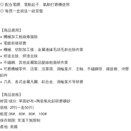
◎ 配合電鑽、電動起子、氣動打磨機使用
◎ 每買一盒就送一組背盤
【商品應用】
※ 機械加工粗線條拋除
※ 電鍍前後研磨
※ 機械、切割加工後，金屬邊緣毛頭毛刺去除作業
※ 焊道去除、焊渣去除
※ 不鏽鋼、其他金屬製品髮線粗拋研作業
※ 可磨機械零件、活塞、活塞環、渦輪葉片、主軸、不鏽鋼管、鑲嵌條、沖壓
鋁件
※ 刀具、各式金屬凡爾、鋁合金、渦輪葉片等研磨
【商品規格】
材質/成分: 單面砂布+陶瓷氧化鋁研磨礦砂
規格: 2吋(一盒50片)
粗度:36#、60#、80#、100#
保存期限: 常溫下無限制
產地: 美國