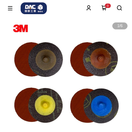
0
1
/
6