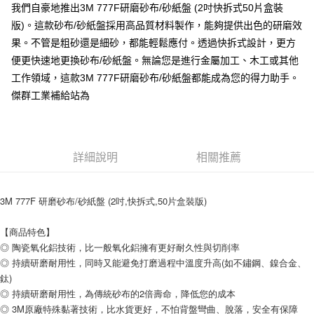
每筆NT$200，滿NT$5,000(含以上)免運費
我們自豪地推出3M 777F研磨砂布/砂紙盤 (2吋快拆式50片盒裝
版)。這款砂布/砂紙盤採用高品質材料製作，能夠提供出色的研磨效
果。不管是粗砂還是細砂，都能輕鬆應付。透過快拆式設計，更方
便更快速地更換砂布/砂紙盤。無論您是進行金屬加工、木工或其他
工作領域，這款3M 777F研磨砂布/砂紙盤都能成為您的得力助手。
傑群工業補給站為
詳細說明
相關推薦
3M 777F 研磨砂布/砂紙盤 (2吋,快拆式,50片盒裝版)
【商品特色】
◎ 陶瓷氧化鋁技術，比一般氧化鋁擁有更好耐久性與切削率
◎ 持續研磨耐用性，同時又能避免打磨過程中溫度升高(如不鏽鋼、鎳合金、
鈦)
◎ 持續研磨耐用性，為傳統砂布的2倍壽命，降低您的成本
◎ 3M原廠特殊黏著技術，比水貨更好，不怕背盤彎曲、脫落，安全有保障