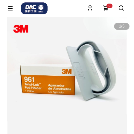
0
1
/
5