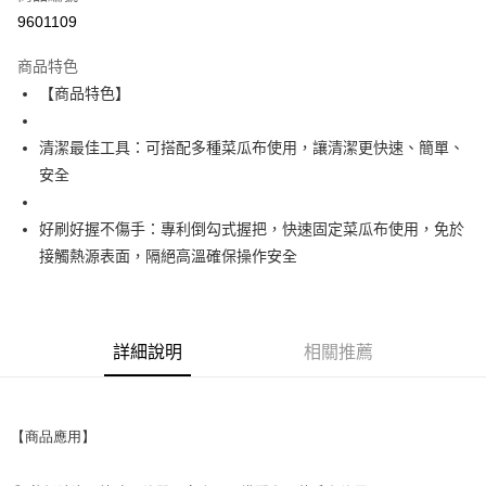
9601109
街口支付
商品特色
運送方式
【商品特色】
全家取貨付款
清潔最佳工具：可搭配多種菜瓜布使用，讓清潔更快速、簡單、
每筆NT$60
安全
付款後全家取貨
每筆NT$60
好刷好握不傷手：專利倒勾式握把，快速固定菜瓜布使用，免於
接觸熱源表面，隔絕高溫確保操作安全
7-11取貨付款
每筆NT$60
付款後7-11取貨
詳細說明
相關推薦
每筆NT$60
新竹物流(大件商品、貨量較大)
每筆NT$200，滿NT$5,000(含以上)免運費
【商品應用】
