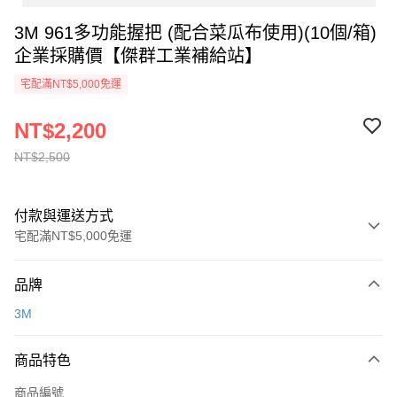
3M 961多功能握把 (配合菜瓜布使用)(10個/箱)
企業採購價【傑群工業補給站】
宅配滿NT$5,000免運
NT$2,200
NT$2,500
付款與運送方式
宅配滿NT$5,000免運
付款方式
品牌
信用卡一次付款
3M
超商取貨付款
商品特色
LINE Pay
商品編號
Apple Pay