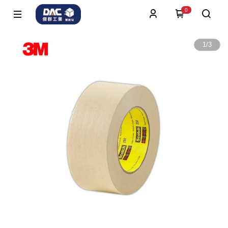
0
1
/
3