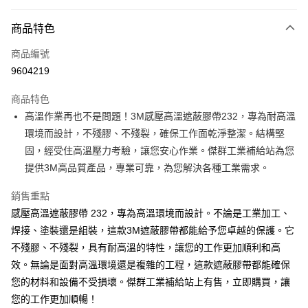
超商取貨付款
商品特色
LINE Pay
商品編號
Apple Pay
9604219
街口支付
商品特色
運送方式
高溫作業再也不是問題！3M感壓高溫遮蔽膠帶232，專為耐高溫
環境而設計，不殘膠、不殘裂，確保工作面乾淨整潔。結構堅
全家取貨付款
固，經受住高溫壓力考驗，讓您安心作業。傑群工業補給站為您
每筆NT$60
提供3M高品質產品，專業可靠，為您解決各種工業需求。
付款後全家取貨
銷售重點
每筆NT$60
感壓高溫遮蔽膠帶 232，專為高溫環境而設計。不論是工業加工、
7-11取貨付款
焊接、塗裝還是組裝，這款3M遮蔽膠帶都能給予您卓越的保護。它
每筆NT$60
不殘膠、不殘裂，具有耐高溫的特性，讓您的工作更加順利和高
效。無論是面對高溫環境還是複雜的工程，這款遮蔽膠帶都能確保
付款後7-11取貨
您的材料和設備不受損壞。傑群工業補給站上有售，立即購買，讓
每筆NT$60
您的工作更加順暢！