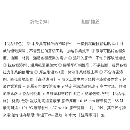
新竹物流(大件商品、貨量較大)
每筆NT$200，滿NT$5,000(含以上)免運費
詳細說明
相關推薦
【商品特色】 ◎ 本身具有極佳的初級黏性，一接觸就能輕鬆黏貼 ◎ 用手
就能輕鬆撕開，不需要任何剪切工具，加速作業效率 ◎ 膠帶可貼於各種角
度、曲面、材質，滿足各種產業的需求 ◎ 溫和的膠帶，不怕手部敏感過敏
◎ 抗各種溶劑，運用範圍更加大 ◎ 膠帶平行韌性高，不易拉斷，提昇各種
拉力作業的使用性 ◎ 厚皮耐溫121度，烤漆作業輕鬆上手 ◎ 不含有害溶
劑、降低環境影響 【商品應用】 ※ 航太工業中的大規模油漆噴漆作業 ※ 烤
漆作業遮蔽 ※ 金屬表面修復遮蔽用 ※ 特定區域清潔保護 ※ 室內常溫、熱溫
噴漆遮蔽 ※ 物品標記用 ※ 各種基材暫時性固定 ※ 簡單包裝, 密封 【商品規
格】 材質/成分: 皺紋耐高溫遮蔽紙 膠帶厚度 : 0.16 mm 膠帶長度 : 55 M
最高耐溫 : 121 °C 膠帶黏性 : 37 oz / in 膠帶寬度 : 1吋、2吋、其它尺寸請
來電洽詢 保存期限: 常溫下2年 產地: 加拿大 【注意事項】 無