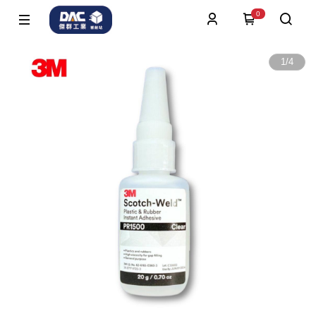
0
1
/
4