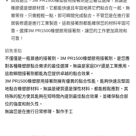
高效黏合，3M PR1500橡塑膠用接著劑是您最佳選擇！無論是
橡膠還是塑膠材質，它都能快速且牢固地將它們粘合在一起。無
街口支付
需等待，只需輕輕一點，即可瞬間完成黏合。不管您是在進行家
居裝修還是進行工業製造，這款接著劑都能確保您的材料牢固可
運送方式
靠。選擇3M PR1500橡塑膠用接著劑，讓您的工作更加高效和
全家取貨付款
可靠！
每筆NT$60
銷售重點
付款後全家取貨
不僅僅是一瓶普通的接著劑，3M PR1500橡塑膠用接著劑，是您應
每筆NT$60
對各種橡塑膠黏合需求的最佳選擇。無論是家庭DIY還是工業應用，
這款瞬間接著劑都能為您提供卓越的黏合效果。
7-11取貨付款
3M PR1500橡塑膠用接著劑擁有優異的黏合性能，能夠快速且堅固
每筆NT$60
地黏合橡塑膠材料，無論是硬質還是彈性材料，都能輕鬆應對。其
付款後7-11取貨
特殊的配方使其能夠在短時間內達到最佳黏合效果，並確保黏合部
每筆NT$60
位的強度和耐久性。
無論您是在進行日常修理、製作手工
新竹物流(大件商品、貨量較大)
每筆NT$200，滿NT$5,000(含以上)免運費