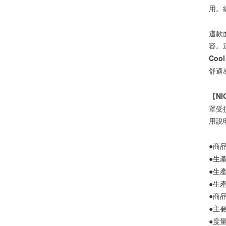
用。
這款
容。
Co
舒適
【N
罩受
用說
●商品
●生產
●生產
●生產
●商品
●主
●度量