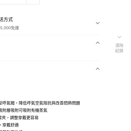
送方式
5,000免運
清除
紀錄
次付款
付款
型呼氣閥，降低呼氣空氣阻抗與改善悶熱問題
吸附層吸附可吸附有機蒸氣
樑夾，調整穿戴更容易
，穿戴舒適
付款