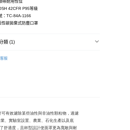
頭帶耐用性佳
0
SH 42CFR P95等級
家取貨
：TC-84A-1166
0
含活性碳拋棄式防塵口罩
付款
0
類 (1)
1取貨
宗採購專區】
客服
0
大件商品、貨量較大)
00，滿NT$5,000(含以上)免運費
經設計可有效濾除某些油性與非油性顆粒物，過濾
作業、實驗室設置、農業、石化生產以及底
升了舒適度，且杯型設計使面罩更為寬敞與耐