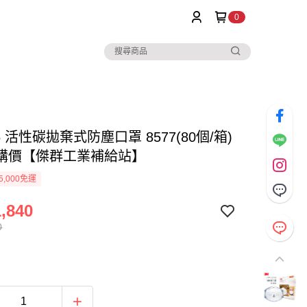
0
95 活性碳拋棄式防塵口罩 8577(80個/箱)
購價【傑群工業補給站】
5,000免運
,840
0