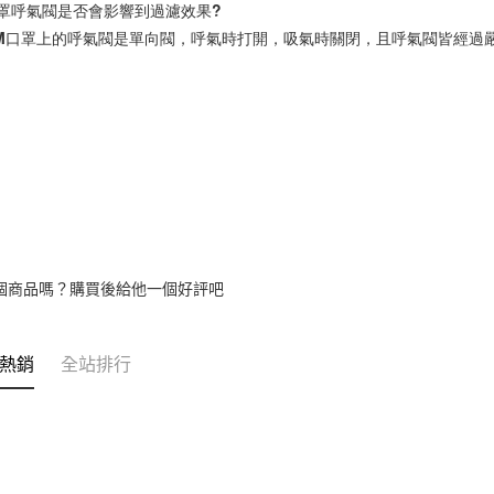
口罩呼氣閥是否會影響到過濾效果?

 3M口罩上的呼氣閥是單向閥，呼氣時打開，吸氣時關閉，且呼氣閥皆經
個商品嗎？購買後給他一個好評吧
熱銷
全站排行