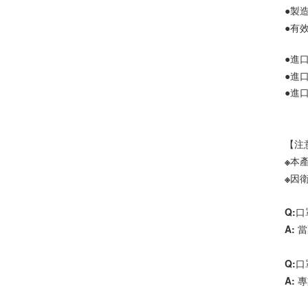
●有
●進
●進口
●進
【注
※本
※因
Q:
A:
Q:
A: