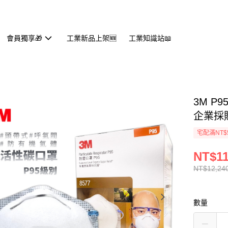
會員獨享🎁
工業新品上架🆕
工業知識站📖
3M P
企業採
宅配滿NT$
NT$11
NT$12,24
數量