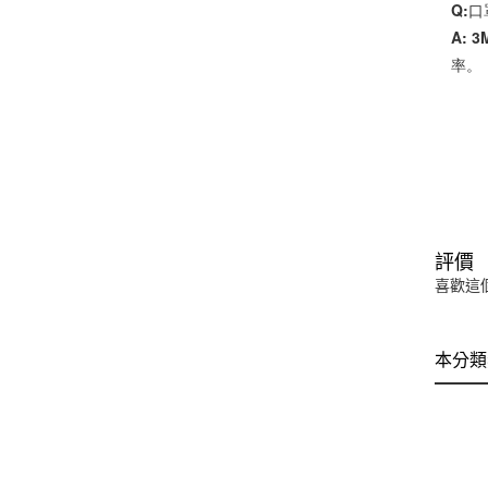
Q:
A:
率。
評價
喜歡這
本分類