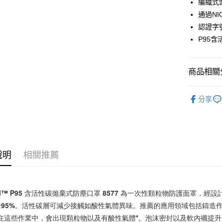
編織式
每筆NT$6
通過NIO
付款後全
認證字號
每筆NT$6
P95
7-11取貨
每筆NT$6
商品相關分
付款後7-1
【企業大
分享
每筆NT$6
新竹物流(
每筆NT$2
說明
相關推薦
M™ P95 含活性碳拋棄式防塵口罩 8577 為一次性顆粒物防護面罩，
≥95%。活性碳層可減少接觸如酸性氣體異味。推薦的應用領域包括鑄造
在這些作業中，會出現顆粒物以及有酸性氣體*。泡沫密封以及軟內襯提