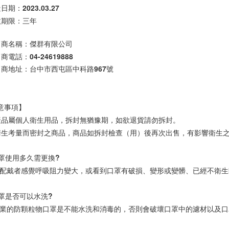
效期限：三年
口商名稱：傑群有限公司

商電話：04-24619888

口商地址：台中市西屯區中科路967號

意事項】

產品屬個人衛生用品，拆封無猶豫期，如欲退貨請勿拆封。

衛生考量而密封之商品，商品如拆封檢查（用）後再次出售，有影響衛生之
口罩使用多久需更換?

 當配戴者感覺呼吸阻力變大，或看到口罩有破損、變形或變髒、已經不衛生
口罩是否可以水洗?

 專業的防顆粒物口罩是不能水洗和消毒的，否則會破壞口罩中的濾材以及口