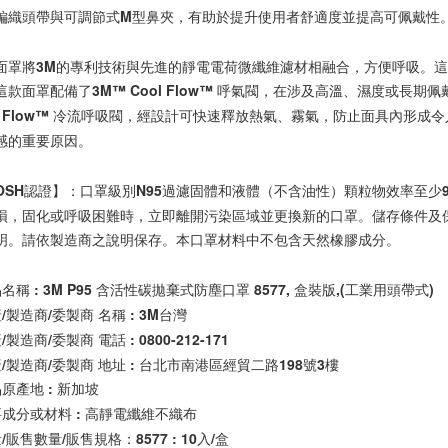
編織頭帶與可調節式M型鼻夾，有助於提升使用者舒適度並提高可佩戴性。
面罩將3M的專利技術與先進的靜電電荷微纖維濾材相融合，方便呼吸。
這款面罩配備了3M™ Cool Flow™ 呼氣閥，在涉及高溫、濕度或長期
ol Flow™ 冷流呼吸閥，經設計可快速釋放熱氣、霧氣，防止面具內形
感的重要原因。

IOSH認證】：口罩級別N95過濾固體和液體（不含油性）顆粒物效率至
損，固化或呼吸困難時，立即離開污染區域並更換新的口罩。儲存條件及
明。請依製造商之說明保存。本口罩材料中不包含天然橡膠成分。

名稱 : 3M P95 含活性碳拋棄式防塵口罩 8577, 盒裝版,(工業用頭帶式) 

/製造商/委製商 名稱 : 3M台灣

/製造商/委製商 電話 : 0800-212-171

/製造商/委製商 地址 : 台北市南港區經貿二路198號3樓

原產地 : 新加坡

要成分或材料 : 高靜電纖維不織布

/販售數量/販售規格：8577 : 10入/盒 
