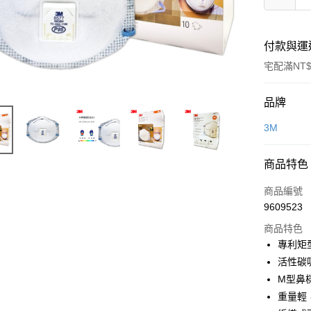
付款與運
宅配滿NT$
付款方式
品牌
信用卡一
3M
超商取貨
商品特色
LINE Pay
商品編號
Apple Pay
9609523
商品特色
街口支付
專利矩
活性碳
運送方式
M型鼻
重量輕
全家取貨