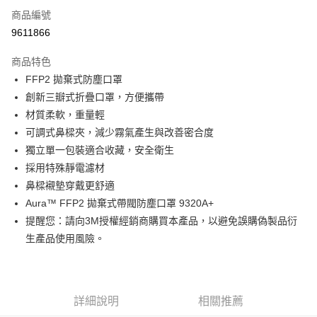
商品編號
Apple Pay
9611866
街口支付
商品特色
運送方式
FFP2 拋棄式防塵口罩
創新三瓣式折疊口罩，方便攜帶
全家取貨付款
材質柔軟，重量輕
每筆NT$60
可調式鼻樑夾，減少霧氣產生與改善密合度
付款後全家取貨
獨立單一包裝適合收藏，安全衛生
每筆NT$60
採用特殊靜電濾材
鼻樑襯墊穿戴更舒適
7-11取貨付款
Aura™ FFP2 拋棄式帶閥防塵口罩 9320A+
每筆NT$60
提醒您：請向3M授權經銷商購買本產品，以避免誤購偽製品衍
付款後7-11取貨
生產品使用風險。
每筆NT$60
新竹物流(大件商品、貨量較大)
每筆NT$200，滿NT$5,000(含以上)免運費
詳細說明
相關推薦