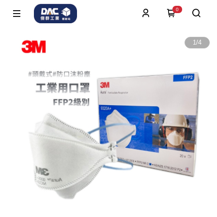
0
1
/
4