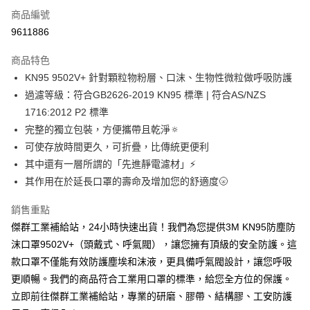
商品編號
Apple Pay
9611886
街口支付
商品特色
運送方式
KN95 9502V+ 針對顆粒物粉層、口沫、生物性微粒做呼吸防護
過濾等級：符合GB2626-2019 KN95 標準 | 符合AS/NZS
全家取貨付款
1716:2012 P2 標準
每筆NT$60
完整的獨立包裝，方便攜帶且乾淨🔅
付款後全家取貨
可使存放時間更久，可折疊，比傳統更便利
每筆NT$60
其中還有一層所謂的「先進靜電濾材」⚡️
其作用在於延長口罩的壽命及增加您的舒適度🌝
7-11取貨付款
每筆NT$60
銷售重點
傑群工業補給站，24小時快速出貨！我們為您提供3M KN95防塵防
付款後7-11取貨
沫口罩9502V+（頭戴式、呼氣閥），讓您擁有頂級的安全防護。這
每筆NT$60
款口罩不僅能有效防護塵埃和沫液，更具備呼氣閥設計，讓您呼吸
新竹物流(大件商品、貨量較大)
更順暢。我們的商品符合工業用口罩的標準，給您全方位的保護。
每筆NT$200，滿NT$5,000(含以上)免運費
立即前往傑群工業補給站，專業的研磨、膠帶、結構膠、工安防護