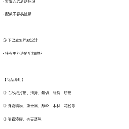
- 舒適的皮膚接觸感
- 配戴不容易扯斷
⑥ 下巴處無焊縫設計
- 擁有更舒適的配戴體驗
【商品應用】
◎ 在砂紙打磨、清掃、鉅切、裝袋、研磨
◎ 身處礦物、重金屬、麵粉、木材、花粉等
◎ 噴霧溶膠、有害蒸氣