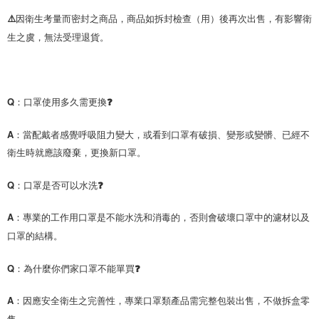
⚠️因衛生考量而密封之商品，商品如拆封檢查（用）後再次出售，有影響衛
生之虞，無法受理退貨。
Q：口罩使用多久需更換❓
A：當配戴者感覺呼吸阻力變大，或看到口罩有破損、變形或變髒、已經不
衛生時就應該廢棄，更換新口罩。
Q：口罩是否可以水洗❓
A：專業的工作用口罩是不能水洗和消毒的，否則會破壞口罩中的濾材以及
口罩的結構。
Q：為什麼你們家口罩不能單買❓
A：因應安全衛生之完善性，專業口罩類產品需完整包裝出售，不做拆盒零
售。