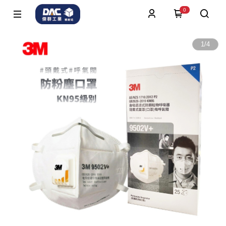
0
1
/
4