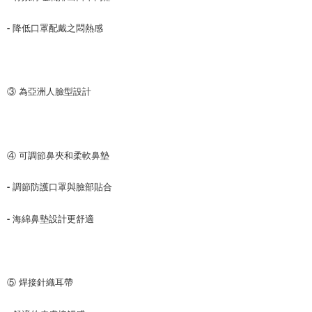
- 降低口罩配戴之悶熱感
③ 為亞洲人臉型設計
④ 可調節鼻夾和柔軟鼻墊
- 調節防護口罩與臉部貼合
- 海綿鼻墊設計更舒適 
⑤ 焊接針織耳帶