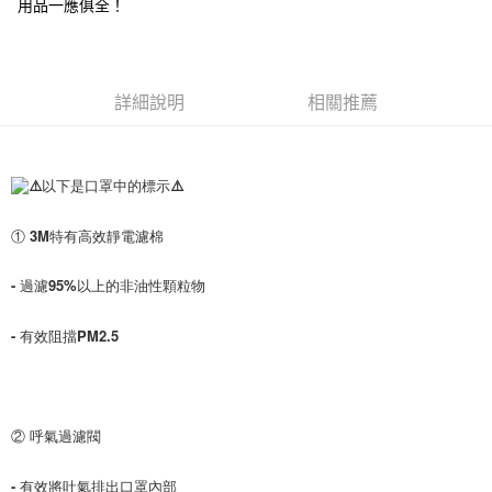
用品一應俱全！
詳細說明
相關推薦
⚠️以下是口罩中的標示⚠️
① 3M特有高效靜電濾棉
- 過濾95%以上的非油性顆粒物
- 有效阻擋PM2.5
② 呼氣過濾閥
- 有效將吐氣排出口罩內部