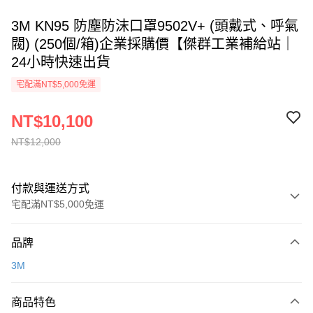
3M KN95 防塵防沫口罩9502V+ (頭戴式、呼氣
閥) (250個/箱)企業採購價【傑群工業補給站｜
24小時快速出貨
宅配滿NT$5,000免運
NT$10,100
NT$12,000
付款與運送方式
宅配滿NT$5,000免運
付款方式
品牌
信用卡一次付款
3M
超商取貨付款
商品特色
LINE Pay