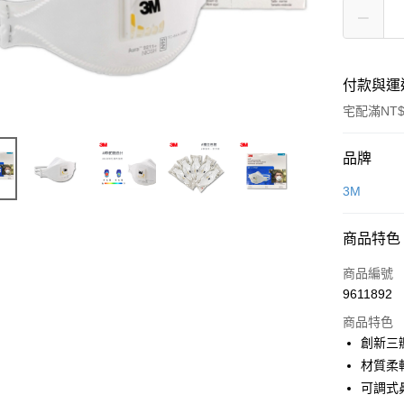
付款與運
宅配滿NT$
付款方式
品牌
信用卡一
3M
超商取貨
商品特色
LINE Pay
商品編號
Apple Pay
9611892
商品特色
街口支付
創新三
材質柔
運送方式
可調式