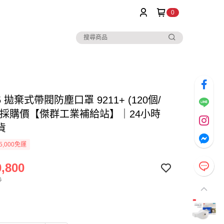
0
5 拋棄式帶閥防塵口罩 9211+ (120個/
業採購價【傑群工業補給站】｜24小時
貨
5,000免運
,800
0