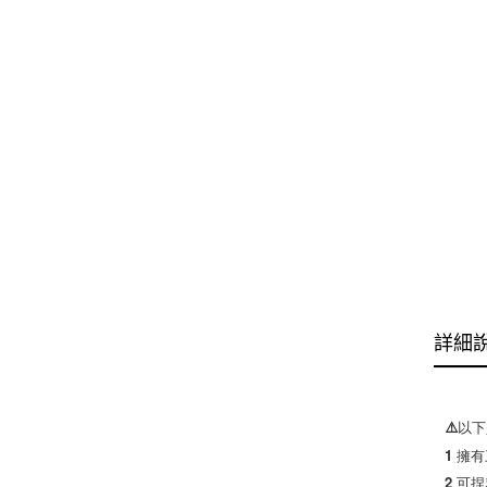
詳細
⚠️以
1 擁
2 可