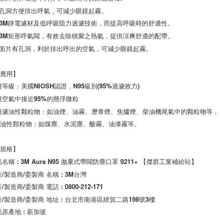
有孔洞方便排出呼氣，可減少眼鏡起霧。

合3M靜電濾材及低呼吸阻力過濾技術，而提高呼吸時的舒適性。

有3M矩形呼氣閥，有效去除積聚之熱氣，提供涼爽舒適的配帶。

巴面片有孔洞，利於排出呼出的空氣，可減少眼鏡起霧。

應用】

濾等級：美國NIOSH認證，N95級別(95%過濾效力)

濾空氣中接近95%的懸浮微粒

過濾油性颗粒物：如油煙、油霧、瀝青煙、焦爐煙、柴油機尾氣中的颗粒物等，

油性顆粒物：如煤塵、水泥塵、酸霧、油漆霧等。

規格】

名稱 : 3M Aura N95 拋棄式帶閥防塵口罩 9211+ 【傑群工業補給站】

/製造商/委製商 名稱 : 3M台灣

/製造商/委製商 電話 : 0800-212-171

產/製造商/委製商 地址 : 台北市南港區經貿二路198號3樓

原產地 : 新加玻
