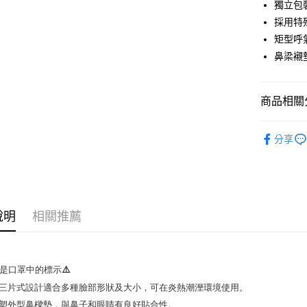
獨立包
全家取貨
採用特
每筆NT$6
矩型呼
付款後全
鼻梁襯
每筆NT$6
7-11取貨
商品相關分
每筆NT$6
【企業大
分享
付款後7-1
每筆NT$6
新竹物流(
每筆NT$2
說明
相關推薦
下是口罩中的標示⚠️

有三片式設計適合多種臉部形狀及大小，可在炎熱潮溼環境使用。

捏塑外型鼻樑墊，與鼻子和眼睛有良好貼合性。
