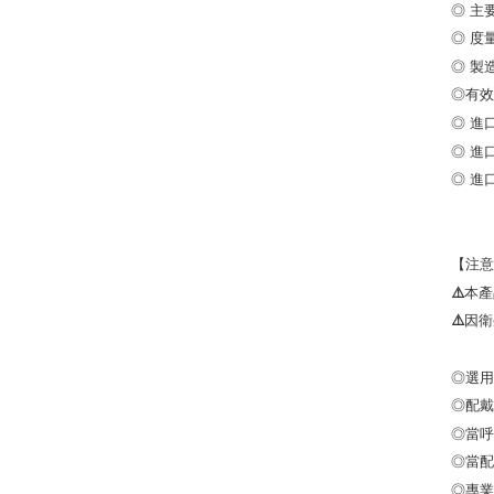
◎ 主
◎ 度量
◎有
◎ 進
◎ 進口
◎ 進
【注意
⚠️本
⚠️因
◎選用
◎配戴
◎當呼
◎當配
◎專