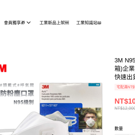
會員獨享🎁
工業新品上架🆕
工業知識站📖
3M N9
箱)企
快速出
宅配滿NT$
NT$10
NT$12,00
數量