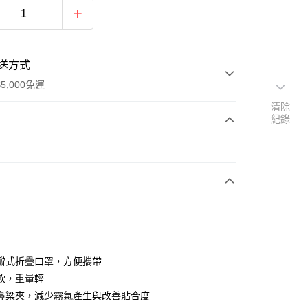
送方式
5,000免運
清除
紀錄
次付款
付款
瓣式折疊口罩，方便攜帶
軟，重量輕
鼻梁夾，減少霧氣產生與改善貼合度