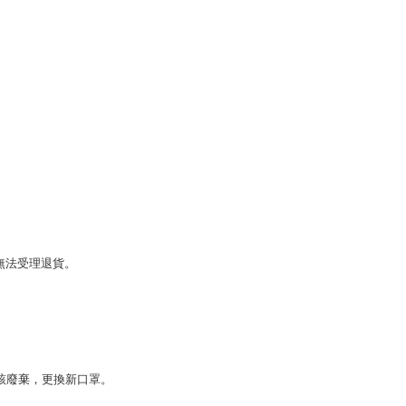
法受理退貨。

廢棄，更換新口罩。

。