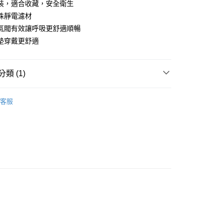
裝，適合收藏，安全衛生
付款
殊靜電濾材
0
氣閥有效讓呼吸更舒適順暢
家取貨
墊穿戴更舒適
0
付款
類 (1)
0
宗採購專區】
客服
1取貨
0
大件商品、貨量較大)
00，滿NT$5,000(含以上)免運費