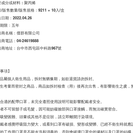
要成分或材料 : 聚丙烯

/販售數量/販售規格：9211 + 10入/盒

效期限：五年
口商名稱：傑群有限公司

商電話：04-24619888

口商地址：台中市西屯區中科路967號

事項】

產品屬個人衛生用品，拆封無猶豫期，如欲退貨請勿拆封。

衛生考量而密封之商品，商品如拆封檢查（用）後再次出售，有影響衛生之虞，無
合適的配帶口罩，未完全遵照使用說明可能影響配戴者安全。

者不可留鬍子或毛髮，因可能妨礙臉部與口罩接觸，而無法確實密合。

吸變困難、頭暈或其他不是症狀，請立即離開汙染環境。

戴者感覺呼吸阻力變大，或看到口罩有破損、變形或變髒、已經不衛生時就應該
業的工作用口罩是不能水洗和消毒的，否則會破壞口罩中的濾材以及口罩的結構