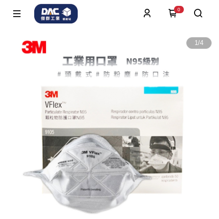
0
1
/
4