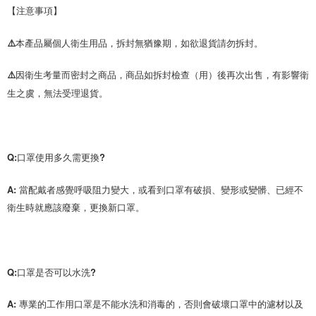
【注意事項】
⚠️本產品屬個人衛生用品，拆封無猶豫期，如欲退貨請勿拆封。
⚠️因衛生考量而密封之商品，商品如拆封檢查（用）後再次出售，有影響衛
生之虞，無法受理退貨。
Q:口罩使用多久需更換?
A: 當配戴者感覺呼吸阻力變大，或看到口罩有破損、變形或變髒、已經不
衛生時就應該廢棄，更換新口罩。
Q:口罩是否可以水洗?
A: 專業的工作用口罩是不能水洗和消毒的，否則會破壞口罩中的濾材以及