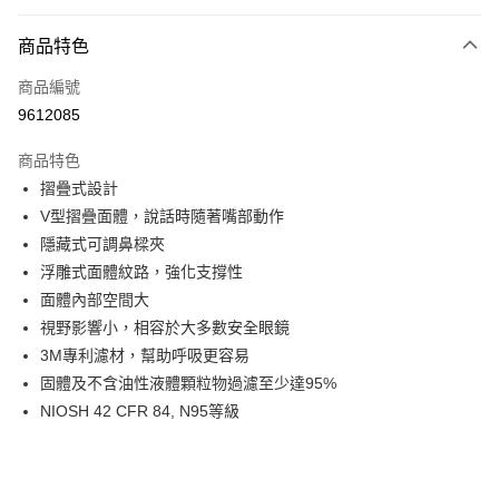
超商取貨付款
商品特色
LINE Pay
商品編號
Apple Pay
9612085
街口支付
商品特色
運送方式
摺疊式設計
V型摺疊面體，說話時隨著嘴部動作
全家取貨付款
隱藏式可調鼻樑夾
每筆NT$60
浮雕式面體紋路，強化支撐性
付款後全家取貨
面體內部空間大
每筆NT$60
視野影響小，相容於大多數安全眼鏡
3M專利濾材，幫助呼吸更容易
7-11取貨付款
固體及不含油性液體顆粒物過濾至少達95%
每筆NT$60
NIOSH 42 CFR 84, N95等級
付款後7-11取貨
每筆NT$60