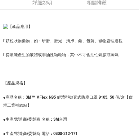
新竹物流(大件商品、貨量較大)
詳細說明
相關推薦
每筆NT$200，滿NT$5,000(含以上)免運費
【產品應用】
顆粒狀物染物，如：研磨、磨光、清掃、鉅、包裝、礦物處理過程
從噴濺產生的液體或非油性顆粒物，其中不可含油性氣膠或蒸氣
【產品規格】
●商品名稱：3M™ VFlex N95 經濟型拋棄式防塵口罩 9105, 50 個/盒【傑
群工業補給站】
●生產/製造商/委製商 名稱 : 3M台灣 
●生產/製造商/委製商 電話 : 0800-212-171 