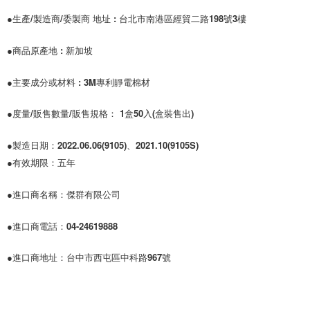
●生產/製造商/委製商 地址 : 台北市南港區經貿二路198號3樓
●商品原產地 : 新加坡
●主要成分或材料 : 3M專利靜電棉材
●度量/販售數量/販售規格： 1盒50入(盒裝售出)
●有效期限：五年
●進口商名稱：傑群有限公司 
●進口商電話：04-24619888 
●進口商地址：台中市西屯區中科路967號