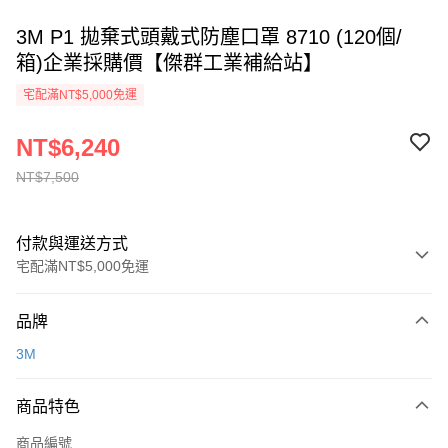
3M P1 拋棄式頭戴式防塵口罩 8710 (120個/
箱)企業採購價【傑群工業補給站】
宅配滿NT$5,000免運
NT$6,240
NT$7,500
付款與運送方式
宅配滿NT$5,000免運
付款方式
品牌
信用卡一次付款
3M
超商取貨付款
商品特色
LINE Pay
商品編號
Apple Pay