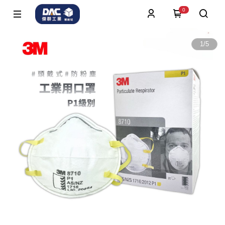
0
1
/
5