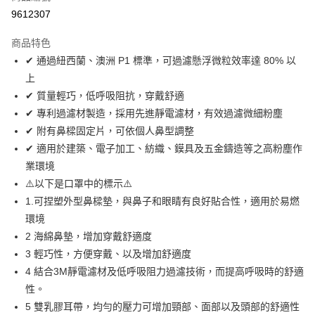
9612307
街口支付
商品特色
運送方式
✔ 通過紐西蘭、澳洲 P1 標準，可過濾懸浮微粒效率達 80% 以
上
全家取貨付款
✔ 質量輕巧，低呼吸阻抗，穿戴舒適
每筆NT$60
✔ 專利過濾材製造，採用先進靜電濾材，有效過濾微細粉塵
付款後全家取貨
✔ 附有鼻樑固定片，可依個人鼻型調整
每筆NT$60
✔ 適用於建築、電子加工、紡織、鏌具及五金鑄造等之高粉塵作
業環境
7-11取貨付款
⚠️以下是口罩中的標示⚠️
每筆NT$60
1.可捏塑外型鼻樑墊，與鼻子和眼睛有良好貼合性，適用於易燃
付款後7-11取貨
環境
每筆NT$60
2 海綿鼻墊，增加穿戴舒適度
3 輕巧性，方便穿戴、以及增加舒適度
新竹物流(大件商品、貨量較大)
4 結合3M靜電濾材及低呼吸阻力過濾技術，而提高呼吸時的舒適
每筆NT$200，滿NT$5,000(含以上)免運費
性。
5 雙乳膠耳帶，均勻的壓力可增加頸部、面部以及頭部的舒適性