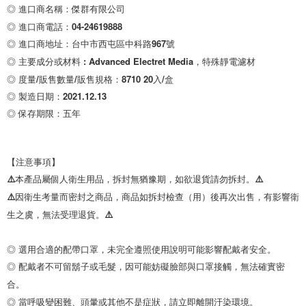
◎ 進口商名稱：傑群有限公司

◎ 進口商電話：04-24619888

◎ 進口商地址：台中市西屯區中科路967號

◎ 主要成分或材料 : Advanced Electret Media，特殊靜電濾材

◎ 度量/販售數量/販售規格：8710 20入/盒

◎ 保存期限：五年
【注意事項】

⚠️本產品屬個人衛生用品，拆封無猶豫期，如欲退貨請勿拆封。⚠️

⚠️因衛生考量而密封之商品，商品如拆封檢查（用）後再次出售，有影響衛
生之虞，無法受理退貨。⚠️

◎ 選用合適的配帶口罩，未完全遵照使用說明可能影響配戴者安全。

◎ 配戴者不可留鬍子或毛髮，因可能妨礙臉部與口罩接觸，無法確實密
合。

◎ 當呼吸變困難、頭暈或其他不是症狀，請立即離開汙染環境。
