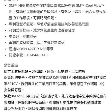
Apple Pay
3M™ N95 拋棄式帶閥防塵口罩 8210V帶有 3M™ Cool Flow™
閥，有助於提供舒適的呼吸保護，有效防止顆粒。適合炎熱或多
街口支付
塵的工作環境，可長時間佩戴。
專利矩型呼氣閥，降低呼氣空氣阻抗與改善悶熱問題
運送方式
可調式鼻樑夾，減少霧氣產生與改善密合度
全家取貨付款
重量輕，穿戴舒適
每筆NT$60
專利過濾材製造，採用先進靜電濾材
通過NIOSH 42CFR N95等級
付款後全家取貨
認證字號：TC-84A-5410
每筆NT$60
銷售重點
7-11取貨付款
傑群工業補給站－3M研磨、膠帶、結構膠、工安防護
每筆NT$60
保護您的安全，傑群工業補給站為您提供3M N95拋棄式帶閥防塵口
付款後7-11取貨
罩8210V。我們專注於工業用口罩的銷售，確保您在工作環境中的
每筆NT$60
安全與舒適。
這款3M N95口罩具有高效過濾功能，能有效阻擋空氣中的微粒和有
新竹物流(大件商品、貨量較大)
害物質，保護您的呼吸系統。帶閥設計更能提供良好的通風效果，
每筆NT$200，滿NT$5,000(含以上)免運費
減少呼吸阻力，讓您長時間佩戴也感到輕鬆自在。