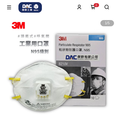
0
1
/
5