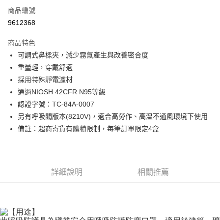
商品編號
Apple Pay
9612368
街口支付
商品特色
運送方式
可調式鼻樑夾，減少霧氣產生與改善密合度
重量輕，穿戴舒適
全家取貨付款
採用特殊靜電濾材
每筆NT$60
通過NIOSH 42CFR N95等級
付款後全家取貨
認證字號：TC-84A-0007
每筆NT$60
另有呼吸閥版本(8210V)，適合高勞作、高溫不通風環境下使用
備註：超商寄貨有體積限制，每筆訂單限定4盒
7-11取貨付款
每筆NT$60
付款後7-11取貨
詳細說明
相關推薦
每筆NT$60
新竹物流(大件商品、貨量較大)
每筆NT$200，滿NT$5,000(含以上)免運費
【用途】