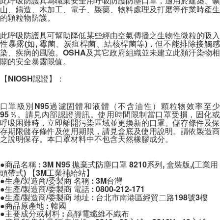
此呼吸防護具為職業安全用呼吸防護防塵口罩，適用於建築、礦
山、鑄造、木加工、電子、製藥、物料處理及打磨等作業時產生
的顆粒物防護。
此呼吸防護具可幫助降低某些經由空氣傳播之生物性微粒的吸入
性暴露(如, 霉菌、炭疽桿菌、結核桿菌等)，但不能排除接觸感
染、疾病的風險。OSHA及其它政府組織並未建立此類汙染物相
關的安全暴露限值。
【NIOSH認證】：
口罩級別N95過濾固體和液體（不含油性）顆粒物效率至少
95％。請見內部認證資訊。使用時間限制當口罩受損，固化或
呼吸困難時，立即離開污染區域並更換新的口罩。儲存條件及保
存期限儲存條件及使用期限，請見盒底及使用說明。請依製造商
之說明保存。本口罩材料中不包含天然橡膠成分。
●商品名稱 : 3M N95 拋棄式防塵口罩 8210系列, 盒裝版,(工業用
頭帶式) 【3M工業補給站】

●生產/製造商/委製商 名稱 : 3M台灣

●生產/製造商/委製商 電話 : 0800-212-171

●生產/製造商/委製商 地址 : 台北市南港區經貿二路198號3樓

●商品原產地 : 韓國

●主要成分或材料 : 高靜電纖維不織布
