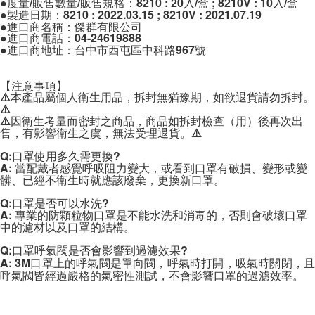
●度量/販售數量/販售規格：8210 : 20入/盒 ; 8210V : 10入/盒

●製造日期：8210 : 2022.03.15 ; 8210V : 2021.07.19

●進口商名稱：傑群有限公司

●進口商電話：04-24619888

●進口商地址：台中市西屯區中科路967號

【注意事項】

⚠️本產品屬個人衛生用品，拆封無猶豫期，如欲退貨請勿拆封。
⚠️

⚠️因衛生考量而密封之商品，商品如拆封檢查（用）後再次出
售，有影響衛生之虞，無法受理退貨。⚠️

Q:口罩使用多久需更換?

A: 當配戴者感覺呼吸阻力變大，或看到口罩有破損、變形或變
髒、已經不衛生時就應該廢棄，更換新口罩。

Q:口罩是否可以水洗?

A: 專業的防顆粒物口罩是不能水洗和消毒的，否則會破壞口罩
中的濾材以及口罩的結構。

A: 3M口罩上的呼氣閥是單向閥，呼氣時打開，吸氣時關閉，且
呼氣閥皆經過嚴格的氣密性測試，不會影響口罩的過濾效率。