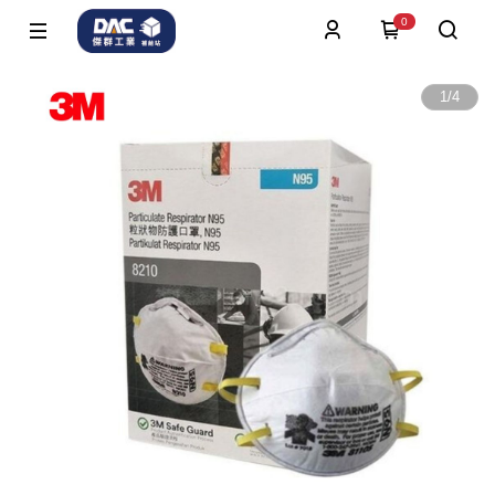
0
1
/
4