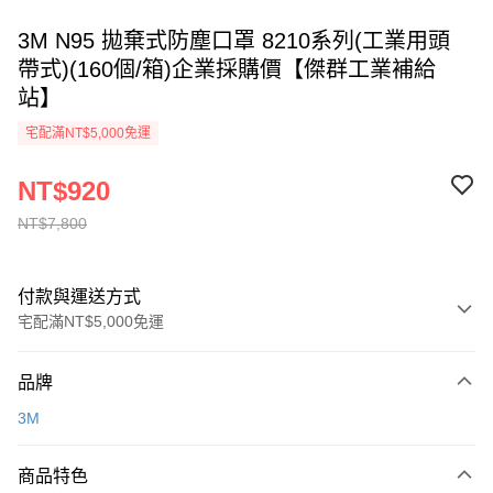
3M N95 拋棄式防塵口罩 8210系列(工業用頭
帶式)(160個/箱)企業採購價【傑群工業補給
站】
宅配滿NT$5,000免運
NT$920
NT$7,800
付款與運送方式
宅配滿NT$5,000免運
付款方式
品牌
信用卡一次付款
3M
超商取貨付款
商品特色
LINE Pay