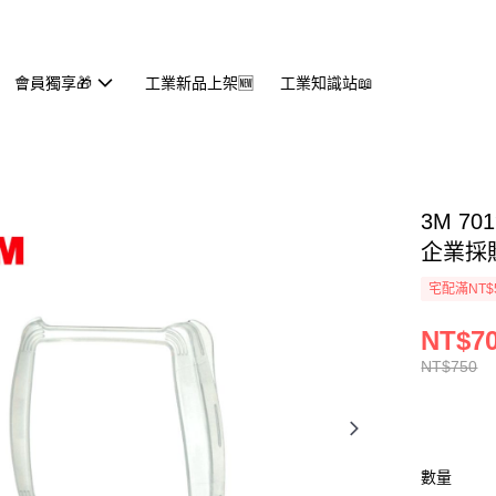
會員獨享🎁
工業新品上架🆕
工業知識站📖
3M 7
企業採
宅配滿NT$
NT$7
NT$750
數量