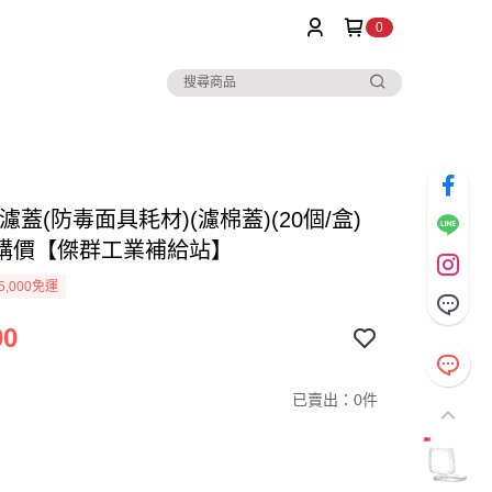
0
01濾蓋(防毒面具耗材)(濾棉蓋)(20個/盒)
購價【傑群工業補給站】
5,000免運
00
已賣出：0件