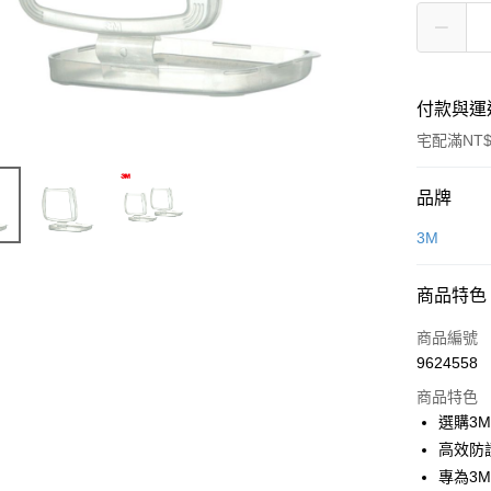
付款與運
宅配滿NT$
付款方式
品牌
信用卡一
3M
超商取貨
商品特色
LINE Pay
商品編號
Apple Pay
9624558
商品特色
街口支付
選購3
高效防
運送方式
專為3