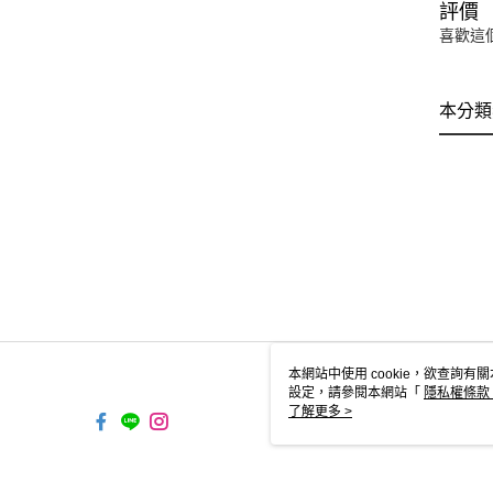
評價
喜歡這
本分類
本網站中使用 cookie，欲查詢有關
設定，請參閱本網站「
隱私權條款
使用 cookie。
了解更多 >