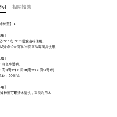
說明
相關推薦
1濾棉蓋】🔸
應用】
配7N11或 7P71過濾濾棉使用。
3M雙罐式全面罩/半面罩防毒面具使用。
規格】
：白色半透明。
高1(毫米) x 長18(毫米) × 寬9(毫米)
單位：20個/盒
事項】
701濾棉蓋可用清水清洗，重復利用⚠️