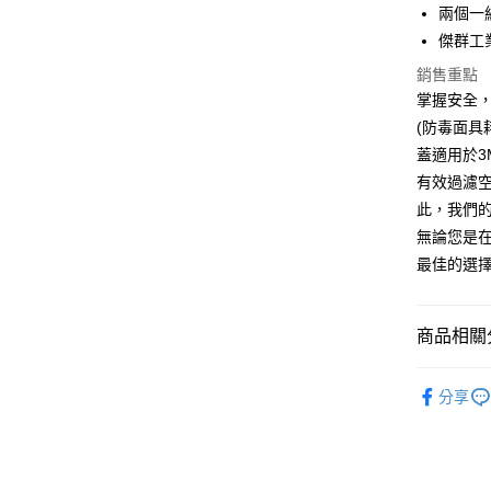
兩個一
全家取貨
傑群工
每筆NT$6
銷售重點
付款後全
掌握安全，
每筆NT$6
(防毒面具
蓋適用於
7-11取貨
有效過濾
每筆NT$6
此，我們
付款後7-1
無論您是在
每筆NT$6
最佳的選
新竹物流(
每筆NT$2
商品相關分
【企業大
分享