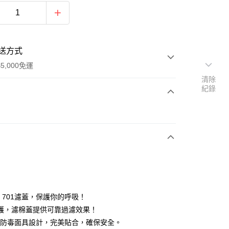
送方式
5,000免運
清除
紀錄
次付款
付款
M 701濾蓋，保護你的呼吸！
護，濾棉蓋提供可靠過濾效果！
M防毒面具設計，完美貼合，確保安全。