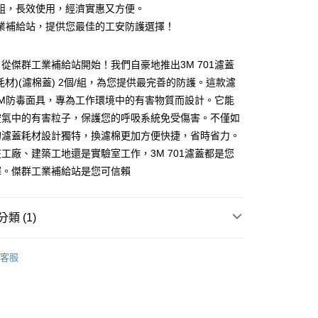
組，長效使用，經濟實惠又方便。
付款
業補給站，提供您最佳的工安防護選擇！
0
家取貨
從傑群工業補給站開始！我們自豪地推出3M 701濾蓋
0
耗材)(濾棉蓋) 2個/組，為您提供最完善的防護。這款濾
3M防毒面具，專為工作環境中的有害物質而設計。它能
付款
空氣中的有害粒子，保護您的呼吸系統免受傷害。不僅如
0
的濾蓋耗材設計獨特，換濾棉更加方便快捷，省時省力。
1取貨
工廠、建築工地還是實驗室工作，3M 701濾蓋都是您
0
擇。傑群工業補給站是您可信賴
大件商品、貨量較大)
00，滿NT$5,000(含以上)免運費
類 (1)
宗採購專區】
客服