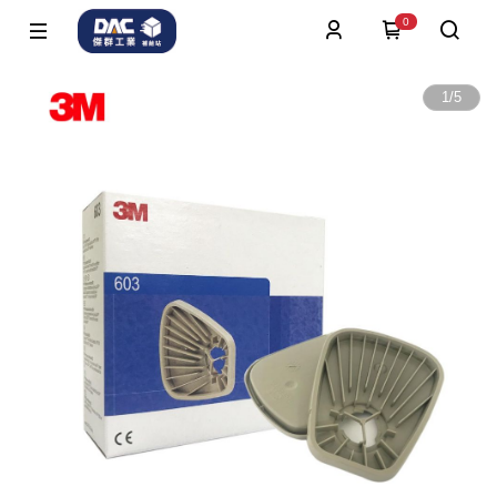
0
1
/
5