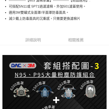
--------------【603 濾棉承蓋】-------------【商品應用】:
可搭配5N11或 5P71過濾濾棉，外加501濾蓋使用。
街口支付
適用3M雙罐式全面罩/半面罩防毒面具。
減少戴上防毒面具的沉重感，只需要更換濾棉片
運送方式
全家取貨付款
每筆NT$60
詳細說明
相關推薦
付款後全家取貨
每筆NT$60
7-11取貨付款
每筆NT$60
付款後7-11取貨
每筆NT$60
新竹物流(大件商品、貨量較大)
每筆NT$200，滿NT$5,000(含以上)免運費