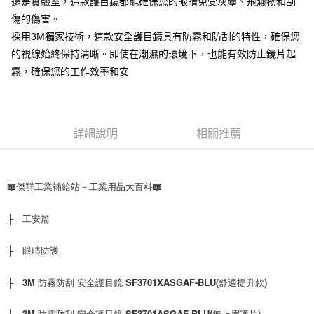
還是實驗室，這款護目鏡都能確保您的眼睛免受灰塵、飛濺物和刮
新竹物流(大件商品、貨量較大)
傷的傷害。
每筆NT$200，滿NT$5,000(含以上)免運費
採用3M獨家技術，這款安全護目鏡具有防霧和防刮的特性，確保您
的視線始終保持清晰。即使在潮濕的環境下，也能有效防止鏡片起
霧，確保您的工作效率和安
詳細說明
相關推薦
📖傑群工業補給站－工業用品大百科📖 
├　工安篇
├　眼睛防護
├　3M 防霧防刮 安全護目鏡 SF3701XASGAF-BLU(舒適提升款)
├　3M 防霧防刮 安全護目鏡 SF3701ASGAF-BLU(無上眉護片)