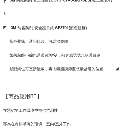
└　
◤　3M 防霧防刮 安全護目鏡 SF3701(藍色鏡框)
　  藍色覆緣、透明鏡片、可調節鏡腿，
 　 如果您跟小編也是眼鏡族👓，那更應試試此款護目鏡
　  戴眼鏡也可直接配戴，再由鏡腿調節至您最舒適的位置　　　◢
【商品應用👷‍♂】
在惡劣的工作環境中提供抗刮性
專為在炎熱潮濕的環境，室內/室外工作