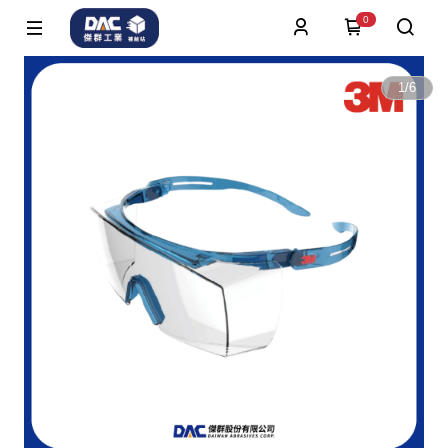
0
1
/
6