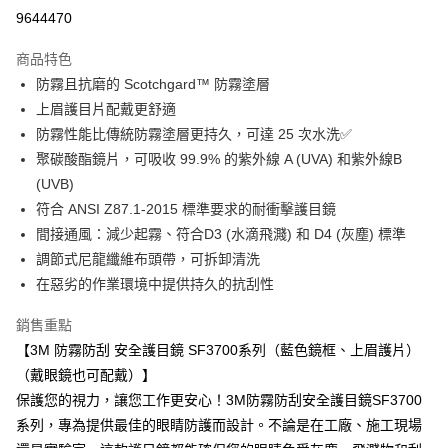
超商取貨付款
9644470
LINE Pay
商品特色
Apple Pay
防霧且抗磨的 Scotchgard™ 防霧塗層
上眉護目片配戴更舒適
街口支付
防霧性能比傳統防霧塗層更持久，可達 25 次水洗✅
聚碳酸酯鏡片，可吸收 99.9% 的紫外線 A (UVA) 和紫外線B
運送方式
(UVB)
全家取貨付款
符合 ANSI Z87.1-2015 標準要求的耐衝擊護目鏡
每筆NT$60
間接通風：減少起霧、符合D3 (水滴飛濺) 和 D4 (灰塵) 標準
調節式尼龍纖維布頭帶，可拆卸清洗
付款後全家取貨
在惡劣的作業環境中提供持久的抗刮性
每筆NT$60
銷售重點
7-11取貨付款
【3M 防霧防刮 安全護目鏡 SF3700系列（藍色鏡框、上眉護片）
每筆NT$60
（戴眼鏡也可配戴）】
付款後7-11取貨
保護您的視力，讓您工作更安心！3M防霧防刮安全護目鏡SF3700
每筆NT$60
系列，專為提供最佳的眼睛防護而設計。不論是在工廠、施工現場