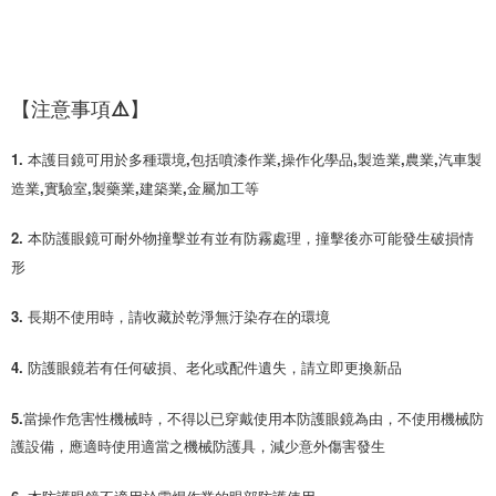
【注意事項⚠️】
1. 本護目鏡可用於多種環境,包括噴漆作業,操作化學品,製造業,農業,汽車製
造業,實驗室,製藥業,建築業,金屬加工等
2. 本防護眼鏡可耐外物撞擊並有並有防霧處理，撞擊後亦可能發生破損情
形
3. 長期不使用時，請收藏於乾淨無汙染存在的環境
4. 防護眼鏡若有任何破損、老化或配件遺失，請立即更換新品
5.當操作危害性機械時，不得以已穿戴使用本防護眼鏡為由，不使用機械防
護設備，應適時使用適當之機械防護具，減少意外傷害發生
6. 本防護眼鏡不適用於電焊作業的眼部防護使用 