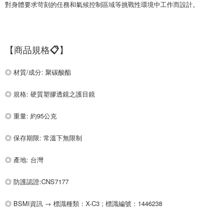
對身體要求苛刻的任務和氣候控制區域等挑戰性環境中工作而設計。
【商品規格📋】
◎ 材質/成分: 聚碳酸酯
◎ 規格: 硬質塑膠透鏡之護目鏡
◎ 重量: 約95公克
◎ 保存期限: 常溫下無限制
◎ 產地: 台灣
◎ 防護認證:CNS7177 
◎ BSMI資訊 → 標識種類：X-C3 ; 標識編號：1446238