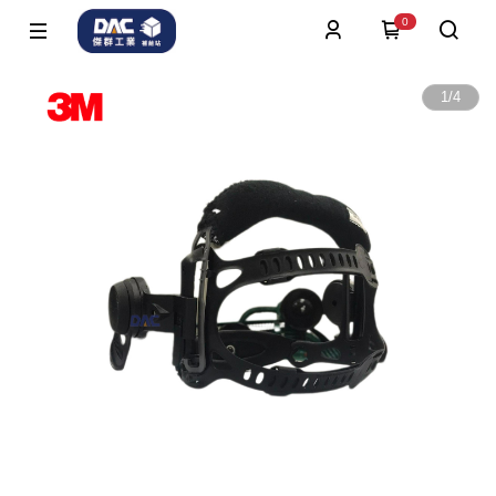
0
1
/
4