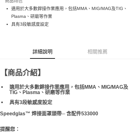
商品特色
Apple Pay
適用於大多數銲接作業應用，包括MMA、MIG/MAG及TIG、
Plasma、研磨等作業
街口支付
具有3段敏感度設定
運送方式
全家取貨付款
詳細說明
相關推薦
每筆NT$60
付款後全家取貨
【商品介紹】
每筆NT$60
7-11取貨付款
適用於大多數銲接作業應用，包括MMA、MIG/MAG及
TIG、Plasma、研磨等作業
每筆NT$60
具有3段敏感度設定
付款後7-11取貨
每筆NT$60
Speedglas™ 焊接面罩頭帶─ 含
配件533000
新竹物流(大件商品、貨量較大)
提醒您：
每筆NT$200，滿NT$5,000(含以上)免運費