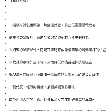
【產品介紹】
街口支付
運送方式
※絕緣材質包覆頭帶，無金屬外露，防止低電壓感電危害
全家取貨付款
每筆NT$60
※雙軌頭帶設計，有助於發散頭頂配戴時產生的熱氣
付款後全家取貨
※細緻的塑膠部件，配戴耳罩時可依需求簡單的滑動罩杯的位置
每筆NT$60
7-11取貨付款
※軟質的罩杯外殼塗佈，幫助降低摩擦或碰撞造成噪音
每筆NT$60
※ABS材質隔層，僅增加一點厚度但提供更高的聲音衰減值
付款後7-11取貨
每筆NT$60
※現代感、輕薄的設計，兼顧美觀及防護性
新竹物流(大件商品、貨量較大)
每筆NT$200，滿NT$5,000(含以上)免運費
罩杯內部大空間，適用各種耳朵尺寸並能確實罩於耳罩內