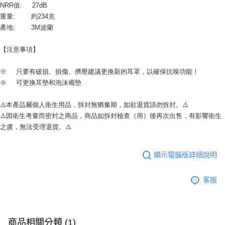
NRR值:	27dB
重量:        約234克
產地:        3M波蘭
【注意事項】
※	只要有破損、損傷、擠壓建議更換新的耳罩，以確保抗噪功能！
※	可更換耳墊和泡沫襯墊
⚠️本產品屬個人衛生用品，拆封無猶豫期，如欲退貨請勿拆封。⚠️
⚠️因衛生考量而密封之商品，商品如拆封檢查（用）後再次出售，有影響衛生
之虞，無法受理退貨。⚠️
顯示電腦版詳細說明
客服
商品相關分類 (1)