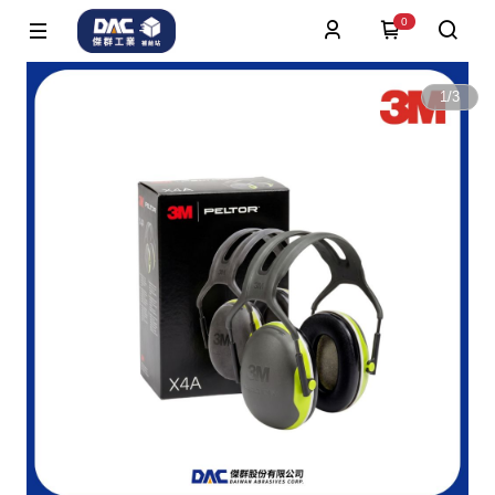
0
1
/
3