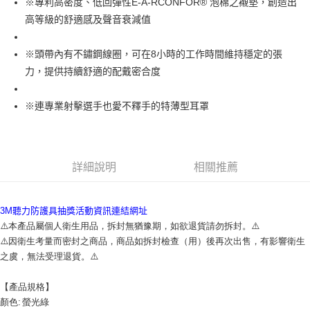
※專利高密度、低回彈性E-A-RCONFOR® 泡棉之襯墊，創造出
高等級的舒適感及聲音衰減值
※頭帶內有不鏽鋼線圈，可在8小時的工作時間維持穩定的張
力，提供持續舒適的配戴密合度
※連專業射擊選手也愛不釋手的特薄型耳罩
詳細說明
相關推薦
3M聽力防護具抽獎活動資訊連結網址
⚠️本產品屬個人衛生用品，拆封無猶豫期，如欲退貨請勿拆封。⚠️
⚠️因衛生考量而密封之商品，商品如拆封檢查（用）後再次出售，有影響衛生
之虞，無法受理退貨。⚠️
【產品規格】 
顏色:	螢光綠