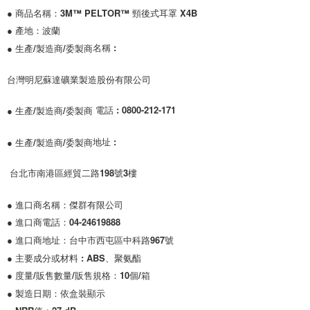
每筆NT$200，滿NT$5,000(含以上)免運費
● 商品名稱：3M™ PELTOR™ 頸後式耳罩 X4B

● 產地：波蘭

名稱 : 
● 生產/製造商/委製商
台灣明尼蘇達礦業製造股份有限公司
電話 : 0800-212-171
● 生產/製造商/委製商 
地址 :
● 生產/製造商/委製商
 台北市南港區經貿二路198號3樓
● 進口商名稱：傑群有限公司

● 進口商電話：04-24619888

● 進口商地址：台中市西屯區中科路967號

● 主要成分或材料 : ABS、聚氨酯

● 度量/販售數量/販售規格：10個/箱

● 製造日期：依盒裝顯示
