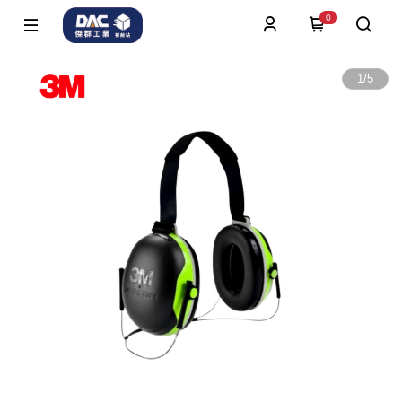
0
1
/
5