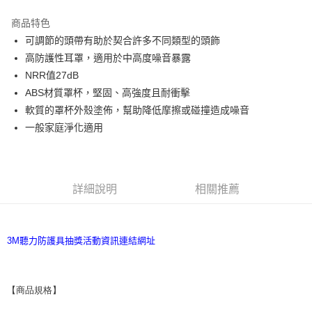
LINE Pay
商品特色
Apple Pay
可調節的頭帶有助於契合許多不同類型的頭飾
高防護性耳罩，適用於中高度噪音暴露
街口支付
NRR值27dB
ABS材質罩杯，堅固、高強度且耐衝擊
運送方式
軟質的罩杯外殼塗佈，幫助降低摩擦或碰撞造成噪音
全家取貨付款
一般家庭淨化適用
每筆NT$60
付款後全家取貨
每筆NT$60
詳細說明
相關推薦
7-11取貨付款
每筆NT$60
3M聽力防護具抽獎活動資訊連結網址
付款後7-11取貨
每筆NT$60
【商品規格】

新竹物流(大件商品、貨量較大)