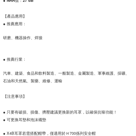
● NRR值：27 dB

【產品應用】

● 推薦應用：
研磨、機器操作、焊接
● 推薦行業：
汽車、建築、食品和飲料製造、一般製造、金屬製造、軍事維護、採礦、
石油和天然氣、製藥、維修、運輸

【注意事項】

● 只要有破損、損傷、擠壓建議更換新的耳罩，以確保抗噪功能！

● 可更換耳墊和泡沫襯墊
● X4B耳罩若需搭配帽帶，僅適用於Ｈ700係列安全帽