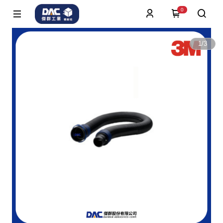
0
1
/
3