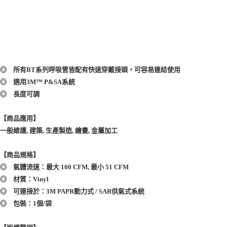
◎ 所有BT系列呼吸管皆配有快速穿戴接頭，可容易連結使用
◎ 適用3M™ P&SA系統
◎ 長度可調
【商品應用】
一般維護, 建築, 生產製造, 繪畫, 金屬加工
【商品規格】
◎ 氣體流速：最大 100 CFM, 最小 51 CFM
◎ 材質：Vinyl
◎ 可連接於：3M PAPR動力式 / SAR供氣式系統
◎ 包裝：1個/袋