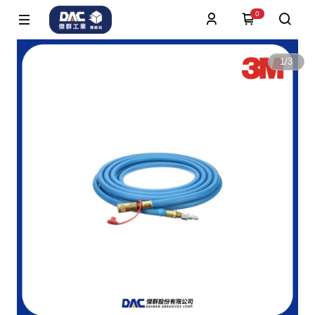
0
1
/
3