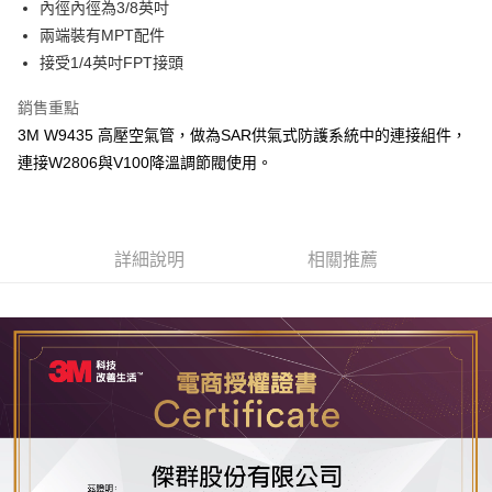
內徑內徑為3/8英吋
街口支付
兩端裝有MPT配件
接受1/4英吋FPT接頭
運送方式
全家取貨付款
銷售重點
每筆NT$60
3M W9435 高壓空氣管，做為SAR供氣式防護系統中的連接組件，
連接W2806與V100降溫調節閥使用。
付款後全家取貨
每筆NT$60
7-11取貨付款
詳細說明
相關推薦
每筆NT$60
付款後7-11取貨
每筆NT$60
新竹物流(大件商品、貨量較大)
每筆NT$200，滿NT$5,000(含以上)免運費