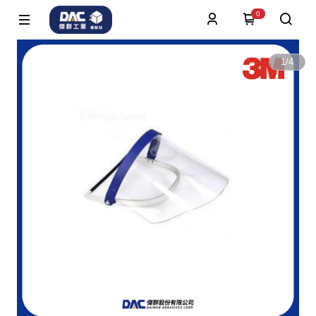
0
1
/
4