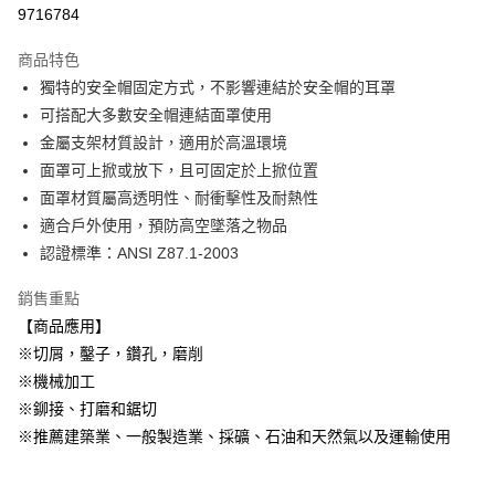
超商取貨付款
9716784
LINE Pay
商品特色
Apple Pay
獨特的安全帽固定方式，不影響連結於安全帽的耳罩
可搭配大多數安全帽連結面罩使用
街口支付
金屬支架材質設計，適用於高溫環境
面罩可上掀或放下，且可固定於上掀位置
運送方式
面罩材質屬高透明性、耐衝擊性及耐熱性
全家取貨付款
適合戶外使用，預防高空墜落之物品
每筆NT$60
認證標準：ANSI Z87.1-2003
付款後全家取貨
銷售重點
每筆NT$60
【商品應用】
※切屑，鑿子，鑽孔，磨削
7-11取貨付款
※機械加工
每筆NT$60
※鉚接、打磨和鋸切
付款後7-11取貨
※推薦建築業、一般製造業、採礦、石油和天然氣以及運輸使用
每筆NT$60