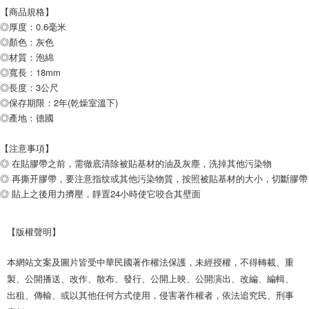
【商品規格】
◎厚度：0.6毫米
◎顏色：灰色
◎材質：泡綿
◎寬長：18mm
◎長度：3公尺
◎保存期限：2年(乾燥室溫下)
◎產地：德國
【注意事項】
◎ 在貼膠帶之前，需徹底清除被貼基材的油及灰塵，洗掉其他污染物
◎ 再撕开膠帶，要注意指纹或其他污染物質，按照被貼基材的大小，切斷膠帶
◎ 貼上之後用力擠壓，靜置24小時使它咬合其壁面
【版權聲明】
本網站文案及圖片皆受中華民國著作權法保護，未經授權，不得轉載、重
製、公開播送、改作、散布、發行、公開上映、公開演出、改編、編輯、
出租、傳輸、或以其他任何方式使用，侵害著作權者，依法追究民、刑事