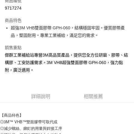
商品編號
Apple Pay
9717274
街口支付
商品特色
運送方式
超強3M VHB雙面膠帶 GPH-060，結構穩固牢固。優質膠帶產
品，堅固耐用。專業工業補給，滿足您的需求。
全家取貨付款
每筆NT$60
銷售重點
傑群工業補給站專營3M高品質產品，提供您全方位研磨、膠帶、結
付款後全家取貨
構膠、工安防護需求。3M VHB超強雙面膠帶 GPH-060，強力黏
每筆NT$60
附，廣泛適用。
7-11取貨付款
每筆NT$60
付款後7-11取貨
詳細說明
相關推薦
每筆NT$60
新竹物流(大件商品、貨量較大)
【商品特色】
◎3M™ VHB™雙面膠帶可取代或
每筆NT$200，滿NT$5,000(含以上)免運費
◎減少螺絲、鉚釘的用量與銲接工序