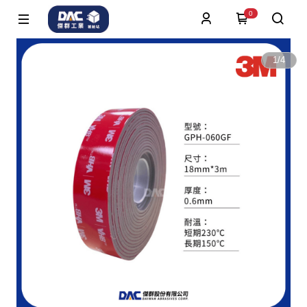
0
1
/
4