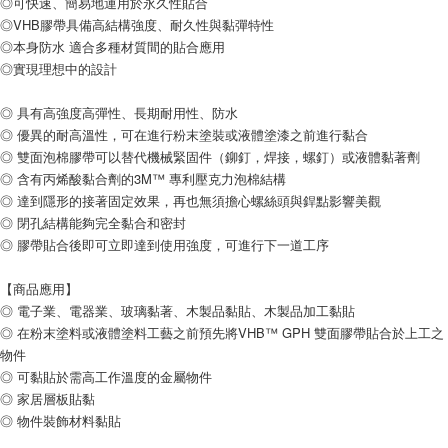
◎可快速、簡易地運用於永久性貼合
◎VHB膠帶具備高結構強度、耐久性與黏彈特性
◎本身防水 適合多種材質間的貼合應用
◎實現理想中的設計
◎ 具有高強度高彈性、長期耐用性、防水
◎ 優異的耐高溫性，可在進行粉末塗裝或液體塗漆之前進行黏合
◎ 雙面泡棉膠帶可以替代機械緊固件（鉚釘，焊接，螺釘）或液體黏著劑
◎ 含有丙烯酸黏合劑的3M™ 專利壓克力泡棉結構
◎ 達到隱形的接著固定效果，再也無須擔心螺絲頭與銲點影響美觀
◎ 閉孔結構能夠完全黏合和密封
◎ 膠帶貼合後即可立即達到使用強度，可進行下一道工序
【商品應用】
◎ 電子業、電器業、玻璃黏著、木製品黏貼、木製品加工黏貼
◎ 在粉末塗料或液體塗料工藝之前預先將VHB™ GPH 雙面膠帶貼合於上工之
物件
◎ 可黏貼於需高工作溫度的金屬物件
◎ 家居層板貼黏
◎ 物件裝飾材料黏貼