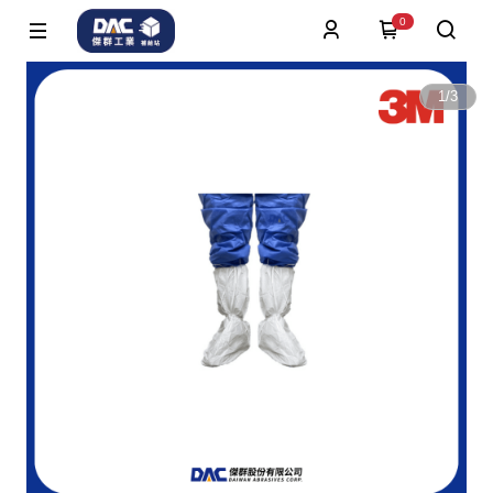
0
1
/
3