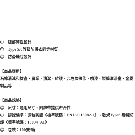
◎ 腿部彈性設計
◎ Type 5/6等級防護衣同等材質
◎ 防滑鞋底設計
【商品應用】
石棉消減和檢查、農業、清潔、維護、非危險操作、噴漆、製藥潔淨室、金屬
製品等
【商品規格】
◎ 尺寸：通用尺寸、附綁帶提供密合性
◎ 認證標準：微粒防護《標準號碼：EN ISO 13982-1》、歐規Type6-潑濺防
護《標準號碼：13034+A1》
◎ 包裝：100雙/箱