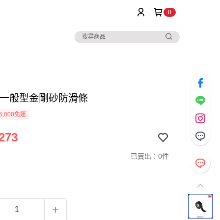
0
10一般型金剛砂防滑條
5,000免運
273
已賣出：0件