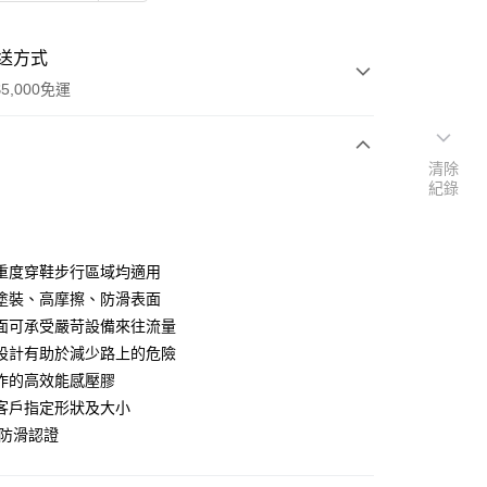
送方式
5,000免運
清除
次付款
紀錄
付款
重度穿鞋步行區域均適用
塗裝、高摩擦、防滑表面
面可承受嚴苛設備來往流量
設計有助於減少路上的危險
作的高效能感壓膠
客戶指定形狀及大小
高防滑認證
付款
0