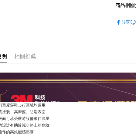
商品相關分
付款後全
🟩安全防
每筆NT$6
分享
7-11取貨
每筆NT$6
付款後7-1
說明
相關推薦
每筆NT$6
新竹物流(
每筆NT$2
度到重度穿鞋步行區域均適用
物質塗裝、高摩擦、防滑表面
用表面可承受嚴苛設備來往流量
調的設計有助於減少路上的危險
易施作的高效能感壓膠