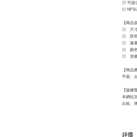
◎ 可
◎ NF
【商品
◎ 尺寸：
◎ 防
◎ 接著
◎ 顏
◎ 背
【商品
平面、
【版權
本網站
出租、
評價