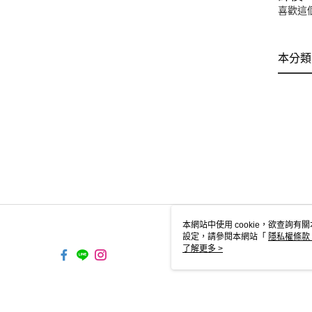
喜歡這
本分類
本網站中使用 cookie，欲查詢有關
設定，請參閱本網站「
隱私權條款
使用 cookie。
了解更多 >