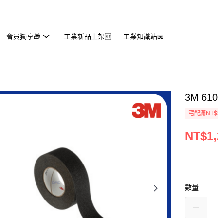
會員獨享🎁
工業新品上架🆕
工業知識站📖
3M 6
宅配滿NT$
NT$1,
數量