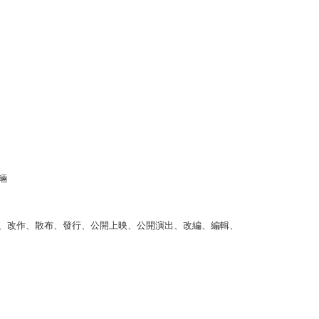
輛
、改作、散布、發行、公開上映、公開演出、改編、編輯、