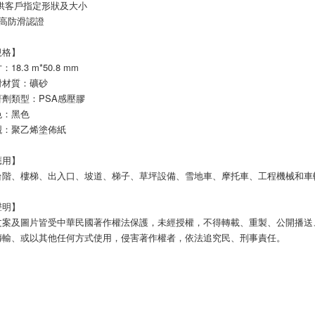
提供客戶指定形狀及大小
SI高防滑認證
規格】
18.3 m*50.8 mm
滑材質：礦砂
劑類型：PSA感壓膠
色：黑色
襯：聚乙烯塗佈紙
應用】
台階、樓梯、出入口、坡道、梯子、草坪設備、雪地車、摩托車、工程機械和車
聲明】
文案及圖片皆受中華民國著作權法保護，未經授權，不得轉載、重製、公開播送
傳輸、或以其他任何方式使用，侵害著作權者，依法追究民、刑事責任。