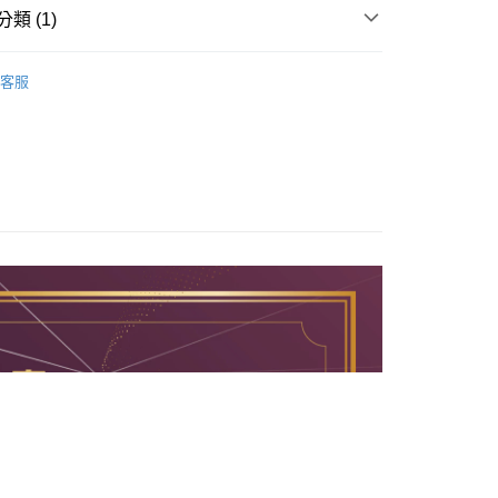
類 (1)
家取貨
護用品
防滑條
0
客服
付款
0
1取貨
0
大件商品、貨量較大)
00，滿NT$5,000(含以上)免運費