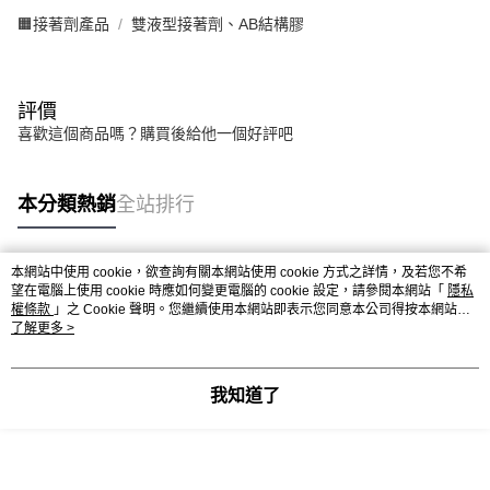
🟧接著劑產品
雙液型接著劑、AB結構膠
評價
喜歡這個商品嗎？購買後給他一個好評吧
本分類熱銷
全站排行
本網站中使用 cookie，欲查詢有關本網站使用 cookie 方式之詳情，及若您不希
熱門標籤
望在電腦上使用 cookie 時應如何變更電腦的 cookie 設定，請參閱本網站「
隱私
權條款
」之 Cookie 聲明。您繼續使用本網站即表示您同意本公司得按本網站使
用條款之 Cookie 聲明使用 cookie。
了解更多 >
我知道了