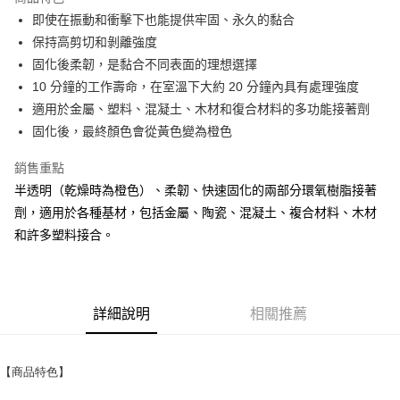
Apple Pay
即使在振動和衝擊下也能提供牢固、永久的黏合
保持高剪切和剝離強度
街口支付
固化後柔韌，是黏合不同表面的理想選擇
10 分鐘的工作壽命，在室溫下大約 20 分鐘內具有處理強度
運送方式
適用於金屬、塑料、混凝土、木材和復合材料的多功能接著劑
全家取貨付款
固化後，最終顏色會從黃色變為橙色
每筆NT$60
銷售重點
付款後全家取貨
半透明（乾燥時為橙色）、柔韌、快速固化的兩部分環氧樹脂接著
每筆NT$60
劑，適用於各種基材，包括金屬、陶瓷、混凝土、複合材料、木材
和許多塑料接合。
7-11取貨付款
每筆NT$60
付款後7-11取貨
詳細說明
相關推薦
每筆NT$60
新竹物流(大件商品、貨量較大)
【商品特色】
每筆NT$200，滿NT$5,000(含以上)免運費