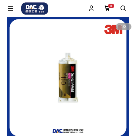
0
1
/
2