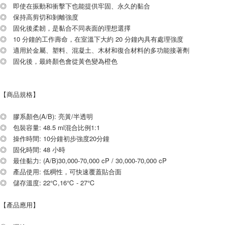
◎ 即使在振動和衝擊下也能提供牢固、永久的黏合
◎ 保持高剪切和剝離強度
◎ 固化後柔韌，是黏合不同表面的理想選擇
◎ 10 分鐘的工作壽命，在室溫下大約 20 分鐘內具有處理強度
◎ 適用於金屬、塑料、混凝土、木材和復合材料的多功能接著劑
◎ 固化後，最終顏色會從黃色變為橙色
【商品規格】
◎ 膠系顏色(A/B): 亮黃/半透明
◎ 包裝容量: 48.5 ml混合比例1:1
◎ 操作時間: 10分鐘初步強度20分鐘
◎ 固化時間: 48 小時
◎ 最佳黏力: (A/B)30,000-70,000 cP / 30,000-70,000 cP
◎ 產品使用: 低稠性，可快速覆蓋貼合面
◎ 儲存溫度: 22℃,16℃ - 27℃
【產品應用】