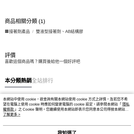
商品相關分類 (1)
🟧接著劑產品
雙液型接著劑、AB結構膠
評價
喜歡這個商品嗎？購買後給他一個好評吧
本分類熱銷
全站排行
本網站中使用 cookie，欲查詢有關本網站使用 cookie 方式之詳情，及若您不希
熱門標籤
望在電腦上使用 cookie 時應如何變更電腦的 cookie 設定，請參閱本網站「
隱私
權條款
」之 Cookie 聲明。您繼續使用本網站即表示您同意本公司得按本網站使
用條款之 Cookie 聲明使用 cookie。
了解更多 >
我知道了