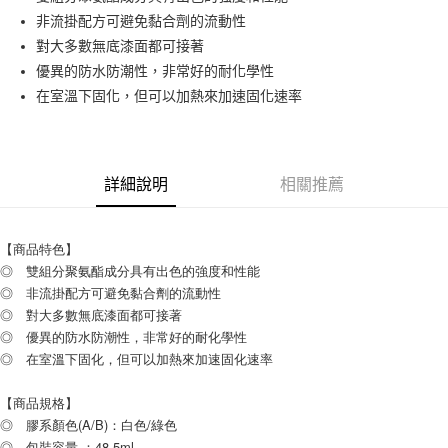
非流掛配方可避免黏合劑的流動性
街口支付
對大多數無底漆面都可接著
優異的防水防潮性，非常好的耐化學性
運送方式
在室溫下固化，但可以加熱來加速固化速率
全家取貨付款
每筆NT$60
付款後全家取貨
詳細說明
相關推薦
每筆NT$60
7-11取貨付款
【商品特色】
每筆NT$60
◎ 雙組分聚氨酯成分具有出色的強度和性能
◎ 非流掛配方可避免黏合劑的流動性
付款後7-11取貨
◎ 對大多數無底漆面都可接著
每筆NT$60
◎ 優異的防水防潮性，非常好的耐化學性
◎ 在室溫下固化，但可以加熱來加速固化速率
新竹物流(大件商品、貨量較大)
每筆NT$200，滿NT$5,000(含以上)免運費
【商品規格】
◎ 膠系顏色(A/B)：白色/綠色
◎ 包裝容量 ：48.5ml