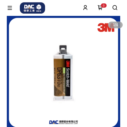
0
1
/
4