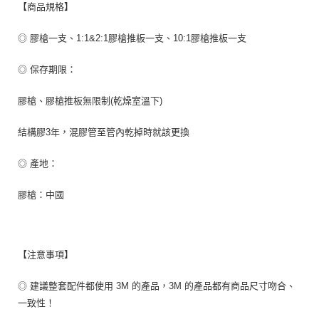
【商品規格】
◎ 膠槍一支、1:1&2:1膠槍推板一支、10:1膠槍推板一支
◎ 保存期限：
膠槍、膠槍推板無限制(乾燥室溫下)
結構膠3年，混膠管至管內乾掉時就該更換
◎ 產地：
膠槍：中國
【注意事項】
◎ 建議整套配件都使用 3M 的產品，3M 的產品都有商品尺寸吻合、
一致性！