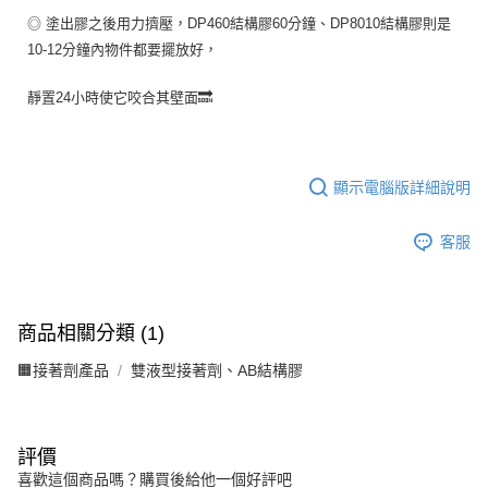
◎ 塗出膠之後用力擠壓，DP460結構膠60分鐘、DP8010結構膠則是
10-12分鐘內物件都要擺放好，
靜置24小時使它咬合其壁面🔜
顯示電腦版詳細說明
客服
商品相關分類 (1)
🟧接著劑產品
雙液型接著劑、AB結構膠
評價
喜歡這個商品嗎？購買後給他一個好評吧