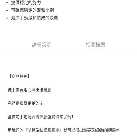
Apple Pay
提供穩定的施力
可確保穩定的混和比例
街口支付
減少手動混和造成的浪費
運送方式
全家取貨付款
詳細說明
相關推薦
每筆NT$60
付款後全家取貨
每筆NT$60
7-11取貨付款
【商品特色】
每筆NT$60
徒手需要用力擠出結構膠
付款後7-11取貨
竟然還擠得歪歪的⁉️
每筆NT$60
新竹物流(大件商品、貨量較大)
塗抹前手動混合攪拌膠體覺得累了嗎❓
每筆NT$200，滿NT$5,000(含以上)免運費
用我們的『雙管型結構膠膠槍』就可以擠出漂亮又細緻的膠喔💯