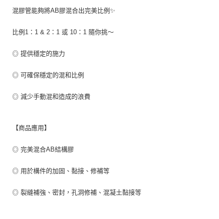
混膠管能夠將AB膠混合出完美比例✨
比例1：1 & 2：1 或 10：1 隨你挑～
◎ 提供穩定的施力
◎ 可確保穩定的混和比例
◎ 減少手動混和造成的浪費
【商品應用】
◎ 完美混合AB結構膠
◎ 用於構件的加固、黏接、修補等
◎ 裂縫補強、密封，孔洞修補、混凝土黏接等