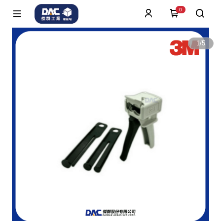
0
1
/
5