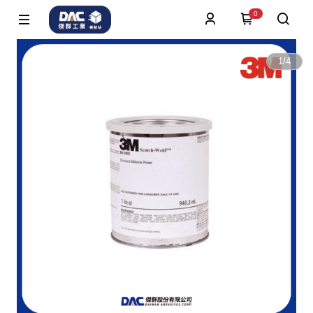
0
1
/
4