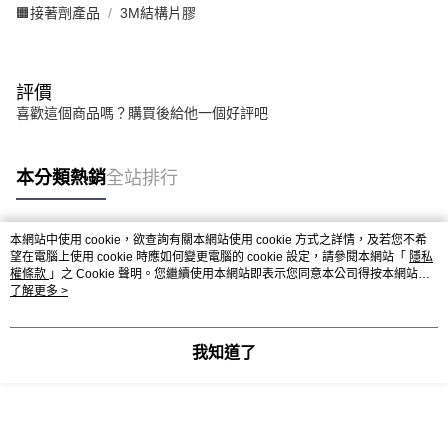
🟧接著劑產品
3M結構片膠
評價
喜歡這個商品嗎？購買後給他一個好評吧
本分類熱銷
全站排行
本網站中使用 cookie，欲查詢有關本網站使用 cookie 方式之詳情，及若您不希
熱門標籤
望在電腦上使用 cookie 時應如何變更電腦的 cookie 設定，請參閱本網站「
隱私
權條款
」之 Cookie 聲明。您繼續使用本網站即表示您同意本公司得按本網站使
用條款之 Cookie 聲明使用 cookie。
了解更多 >
我知道了