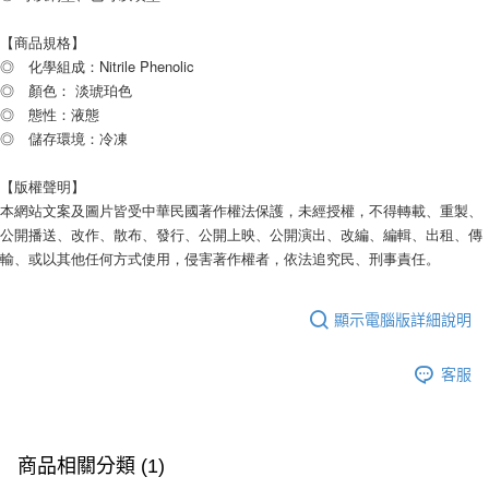
【商品規格】
◎ 化學組成：Nitrile Phenolic
◎ 顏色： 淡琥珀色
◎ 態性：液態
◎ 儲存環境：冷凍
【版權聲明】
本網站文案及圖片皆受中華民國著作權法保護，未經授權，不得轉載、重製、
公開播送、改作、散布、發行、公開上映、公開演出、改編、編輯、出租、傳
輸、或以其他任何方式使用，侵害著作權者，依法追究民、刑事責任。
顯示電腦版詳細說明
客服
商品相關分類 (1)