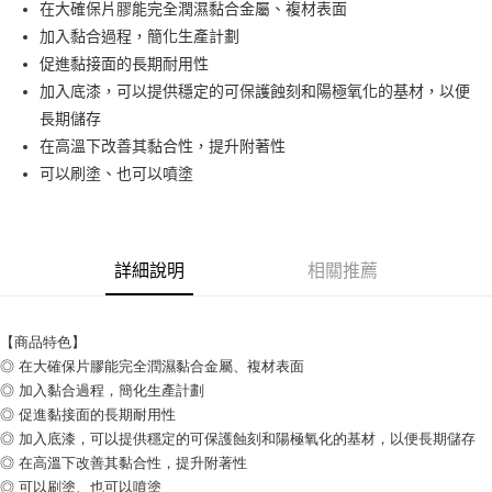
Apple Pay
在大確保片膠能完全潤濕黏合金屬、複材表面
加入黏合過程，簡化生產計劃
街口支付
促進黏接面的長期耐用性
加入底漆，可以提供穩定的可保護蝕刻和陽極氧化的基材，以便
運送方式
長期儲存
全家取貨付款
在高溫下改善其黏合性，提升附著性
每筆NT$60
可以刷塗、也可以噴塗
付款後全家取貨
每筆NT$60
詳細說明
相關推薦
7-11取貨付款
每筆NT$60
【商品特色】
付款後7-11取貨
◎ 在大確保片膠能完全潤濕黏合金屬、複材表面
每筆NT$60
◎ 加入黏合過程，簡化生產計劃
◎ 促進黏接面的長期耐用性
新竹物流(大件商品、貨量較大)
◎ 加入底漆，可以提供穩定的可保護蝕刻和陽極氧化的基材，以便長期儲存
每筆NT$200，滿NT$5,000(含以上)免運費
◎ 在高溫下改善其黏合性，提升附著性
◎ 可以刷塗、也可以噴塗