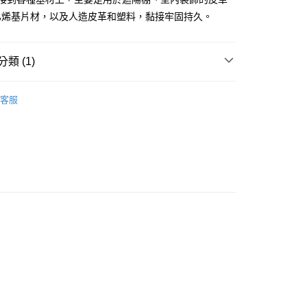
0
乙烯基片材，以及人造皮革和塑料，黏接牢固持久。
家取貨
0
類 (1)
付款
產品
膏狀接著劑
0
客服
1取貨
0
大件商品、貨量較大)
00，滿NT$5,000(含以上)免運費