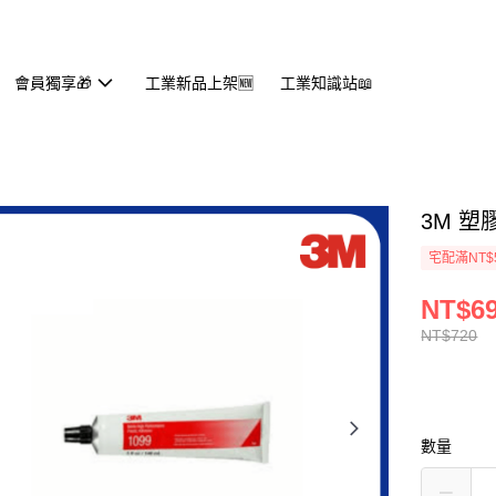
會員獨享🎁
工業新品上架🆕
工業知識站📖
3M 塑
宅配滿NT$
NT$6
NT$720
數量