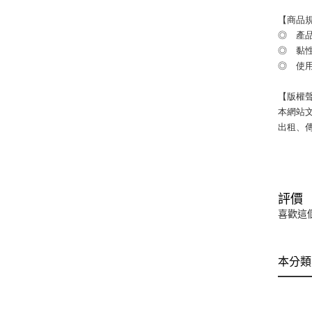
【商品
◎ 產
◎ 黏性： 
◎ 使用
【版權
本網站
出租、
評價
喜歡這
本分類