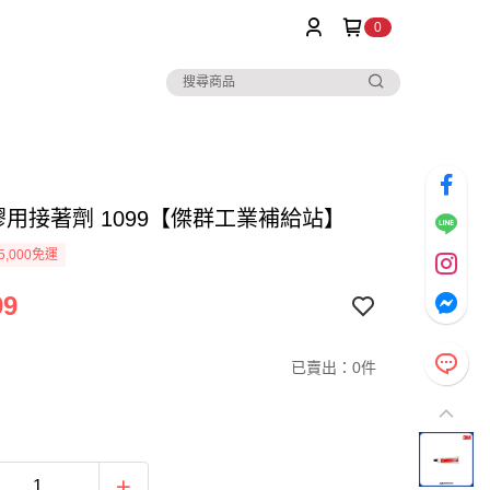
0
膠用接著劑 1099【傑群工業補給站】
5,000免運
99
已賣出：0件