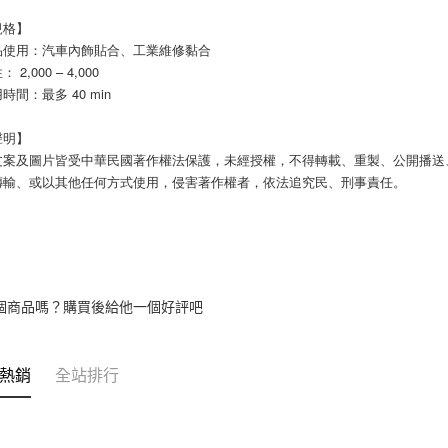
規格】
品使用：汽車內飾貼合、工業維修黏合
2,000 – 4,000
時間：最多 40 min
聲明】
文案及圖片皆受中華民國著作權法保護，未經授權，不得轉載、重製、公開播送
傳輸、或以其他任何方式使用，侵害著作權者，依法追究民、刑事責任。
個商品嗎？購買後給他一個好評吧
熱銷
全站排行