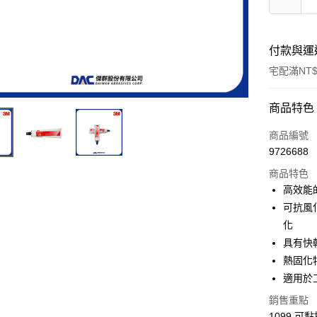
付款與運
宅配滿NT$
付款方式
商品特色
信用卡一
商品編號
9726688
超商取貨
商品特色
LINE Pay
高效能
可抗風
Apple Pay
化
街口支付
具有快
熱固化
適用於
運送方式
銷售重點
全家取貨
1099 