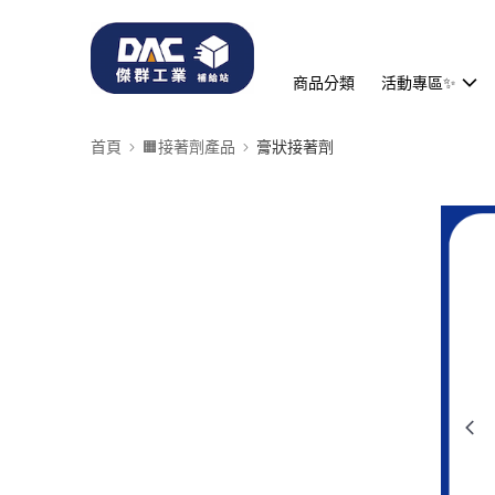
商品分類
活動專區✨
首頁
🟧接著劑產品
膏狀接著劑