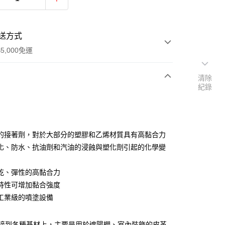
送方式
5,000免運
清除
紀錄
次付款
付款
的接著劑，對於大部分的塑膠和乙烯材質具有高黏合力
化、防水、抗油劑和汽油的浸蝕與塑化劑引起的化學變
乾、彈性的高黏合力
特性可增加黏合強度
工業級的噴塗設備
付款
可黏接到各種基材上，主要是用於遮陽棚、室內裝飾的皮革