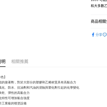
每筆NT$6
和大多數
付款後全
每筆NT$6
商品相關分
7-11取貨
🟧接著劑
每筆NT$6
分享
付款後7-1
每筆NT$6
新竹物流(
說明
相關推薦
每筆NT$2
特色】
效能的接著劑，對於大部分的塑膠和乙烯材質具有高黏合力
抗風化、防水、抗油劑和汽油的浸蝕與塑化劑引起的化學變化
有快乾、彈性的高黏合力
固化特性可增加黏合強度
用於工業級的噴塗設備