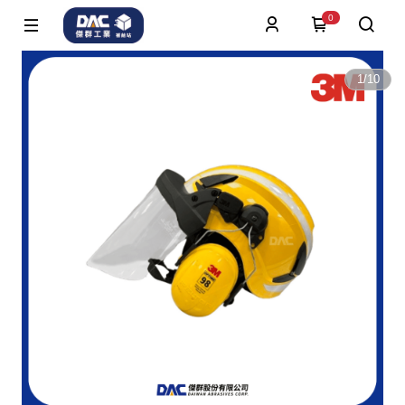
0
1
/
10