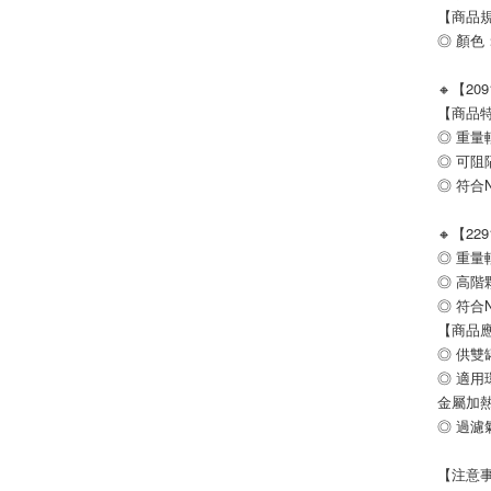
【商品
◎ 顏
🔸【20
【商品
◎ 重量
◎ 可
◎ 符合
🔸【22
◎ 重
◎ 高階
◎ 符合
【商品
◎ 供雙
◎ 適
金屬加
◎ 過濾
【注意