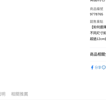
信用卡一
商品編號
9778765
超商取貨
銷售重點
LINE Pay
【如何選
不同尺寸
Apple Pay
超過12cm
街口支付
商品相關分
運送方式
🟩安全防
全家取貨
分享
每筆NT$6
付款後全
每筆NT$6
說明
相關推薦
7-11取貨
每筆NT$6