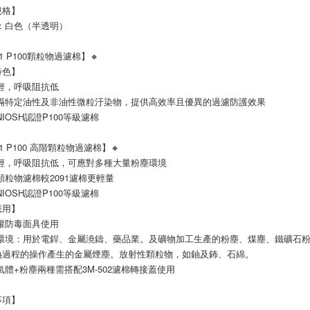
規格】
色：白色（半透明）
91 P100顆粒物過濾棉】🔸
特色】
輕，呼吸阻抗低
阻隔特定油性及非油性微粒汙染物，提供高效率且優異的過濾防護效果
NIOSH認證P100等級濾棉
91 P100 高階顆粒物過濾棉】🔸
量輕，呼吸阻抗低，可應對多種大量粉塵環境
顆粒物濾棉較2091濾棉更輕量
NIOSH認證P100等級濾棉
應用】
罐防毒面具使用
用環境：用於電銲、金屬澆鑄、藥品業。及礦物加工生產的粉塵、煤塵、鐵礦石
熱過程的操作產生的金屬煙塵。放射性顆粒物，如鈾及鈽、石綿。
氣體+粉塵兩種需搭配3M-502濾棉轉接蓋使用
事項】