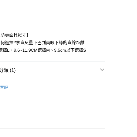
次付款
付款
擇防毒面具尺寸】
如何選擇?拿直尺量下巴到兩眼下緣的直線距離
選擇L、9.6~11.9CM選擇M、9.5cm以下選擇S
類 (1)
護用品
防毒面具
付款
客服
0
家取貨
0
付款
0