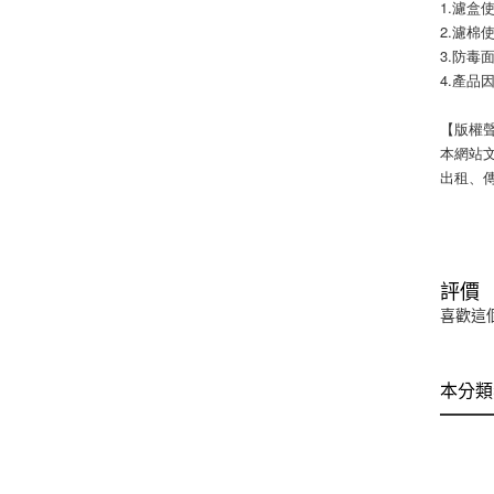
1.濾
2.濾
3.防
4.產
【版權
本網站
出租、
評價
喜歡這
本分類