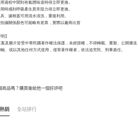
盒使用過程中聞到有氣體味道時得立即更換。
棉使用時感到呼吸產生異常阻力得立即更換。
毒面具、濾棉蓋可用清水清洗，重復利用。
品因拍攝關係顏色可能略有差異，實際以廠商出貨
聲明】
文案及圖片皆受中華民國著作權法保護，未經授權，不得轉載、重製、公開播送
傳輸、或以其他任何方式使用，侵害著作權者，依法追究民、刑事責任。
個商品嗎？購買後給他一個好評吧
熱銷
全站排行