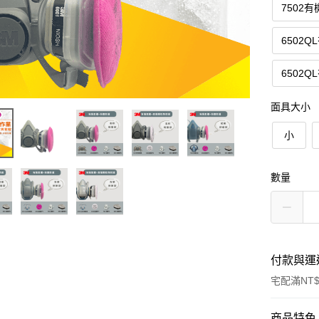
7502
6502
6502
面具大小
小
數量
付款與運
宅配滿NT$
付款方式
商品特色