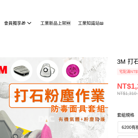
會員獨享🎁
工業新品上架🆕
工業知識站📖
3M 
宅配滿NT$
NT$1,
NT$1,310 
套組規格
6200