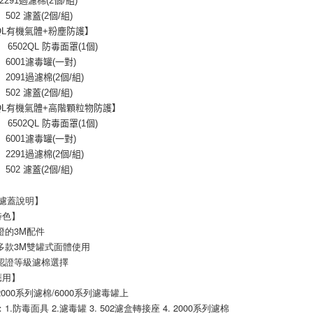
2291過濾棉(2個/組)
502 濾蓋(2個/組)
2QL有機氣體+粉塵防護】
6502QL 防毒面罩(1個)
 6001濾毒罐(一對)
2091過濾棉(2個/組)
502 濾蓋(2個/組)
2QL有機氣體+高階顆粒物防護】
6502QL 防毒面罩(1個)
 6001濾毒罐(一對)
2291過濾棉(2個/組)
502 濾蓋(2個/組)
502濾蓋說明】
特色】
證的3M配件
多款3M雙罐式面體使用
款認證等級濾棉選擇
應用】
2000系列濾棉/6000系列濾毒罐上
1.防毒面具 2.濾毒罐 3. 502濾盒轉接座 4. 2000系列濾棉