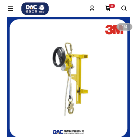
0
1
/
4