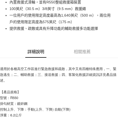
Apple Pay
內置救援式滑輪，並有R550整組救援箱裝置
100英尺（30.5 m）3/8英寸（9.5 mm）救援繩
街口支付
一位用戶的使用限定高度最高為1,640英尺（500 m），兩位用
戶的使用限定高度為575英尺（175 m）
運送方式
提供救援、疏散或具有升降功能的輔助救援多功能選擇
全家取貨付款
每筆NT$60
付款後全家取貨
詳細說明
相關推薦
每筆NT$60
7-11取貨付款
適用於各種高空工作區進行緊急救援和疏散，其中又有四種特殊應用，一、緊
每筆NT$60
急逃生；二、輔助救援；三、接送救援；四、客製化救援詳細資訊詳見產品描
述。
付款後7-11取貨
每筆NT$60
【產品規格】
型號：R550
新竹物流(大件商品、貨量較大)
掛勾材質：鍍鋅鋼
每筆NT$200，滿NT$5,000(含以上)免運費
控制上升、下降：手動(上升、下降) 自動(下降)
淨重：6.2公斤