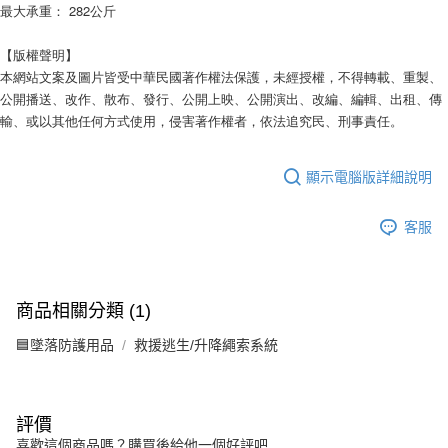
最大承重： 282公斤
【版權聲明】
本網站文案及圖片皆受中華民國著作權法保護，未經授權，不得轉載、重製、
公開播送、改作、散布、發行、公開上映、公開演出、改編、編輯、出租、傳
輸、或以其他任何方式使用，侵害著作權者，依法追究民、刑事責任。
顯示電腦版詳細說明
客服
商品相關分類 (1)
🟦墜落防護用品
救援逃生/升降繩索系統
評價
喜歡這個商品嗎？購買後給他一個好評吧