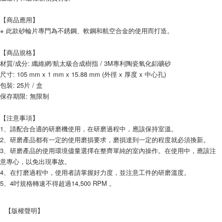
【商品應用】
※ 此款砂輪片專門為不銹鋼、軟鋼和航空合金的使用而打造。
【商品規格】
材質/成分: 纖維網/航太級合成樹指 / 3M專利陶瓷氧化鋁礦砂
尺寸: 105 mm x 1 mm x 15.88 mm (外徑 x 厚度 x 中心孔)
包裝: 25片 / 盒
保存期限: 無限制
【注意事項】
1、請配合合適的研磨機使用，在研磨過程中，應該保持室溫。
2、研磨產品都有一定的使用磨損要求，磨損達到一定的程度就必須換新。
3、研磨產品的使用環境儘量選擇在整齊單純的室內操作。在使用中，應該注
意專心，以免出現事故。
4、在打磨過程中，使用者請掌握好力度，並注意工件的研磨溫度。
5、4吋規格轉速不得超過14,500 RPM 。
【版權聲明】