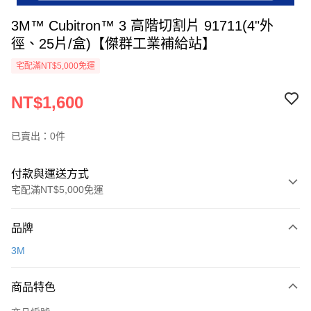
3M™ Cubitron™ 3 高階切割片 91711(4"外
徑、25片/盒)【傑群工業補給站】
宅配滿NT$5,000免運
NT$1,600
已賣出：0件
付款與運送方式
宅配滿NT$5,000免運
付款方式
品牌
信用卡一次付款
3M
超商取貨付款
商品特色
LINE Pay