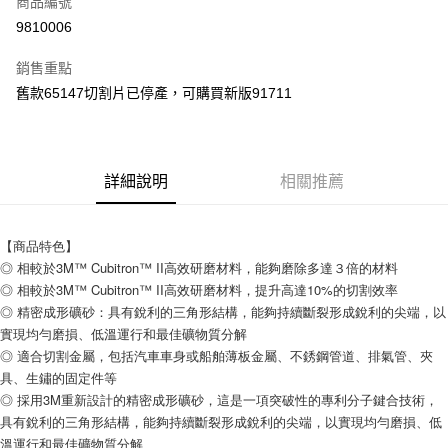
商品編號
Apple Pay
9810006
街口支付
銷售重點
運送方式
舊款65147切割片已停產，可購買新版91711
全家取貨付款
每筆NT$60
詳細說明
相關推薦
付款後全家取貨
每筆NT$60
【商品特色】
7-11取貨付款
◎ 相較於3M™ Cubitron™ II高效研磨材料，能夠磨除多達３倍的材料
每筆NT$60
◎ 相較於3M™ Cubitron™ II高效研磨材料，提升高達10%的切割效率
◎ 精密成形礦砂：具有銳利的三角形結構，能夠持續斷裂形成銳利的尖端，以
付款後7-11取貨
實現均勻磨損、低溫運行和最佳礦物質分解
每筆NT$60
◎ 適合切割金屬，包括汽車車身或船舶薄板金屬、不銹鋼管道、排氣管、夾
具、生鏽的固定件等
新竹物流(大件商品、貨量較大)
◎ 採用3M重新設計的精密成形礦砂，這是一項突破性的專利分子鍵合技術，
每筆NT$200，滿NT$5,000(含以上)免運費
具有銳利的三角形結構，能夠持續斷裂形成銳利的尖端，以實現均勻磨損、低
溫運行和最佳礦物質分解