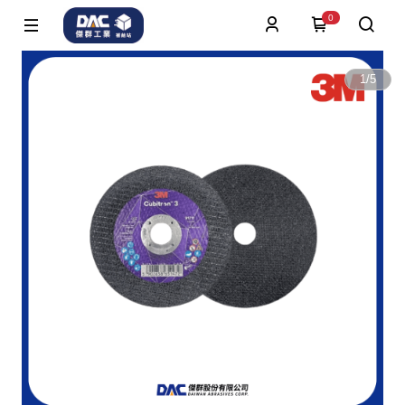
0
1
/
5