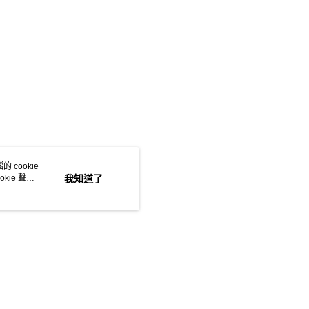
 cookie
kie 聲明
我知道了
若接到可疑電話，請洽詢165反詐騙專線
本站最佳瀏覽環境請使用 Google Chrome、Firefox 或 Edge 以上版本