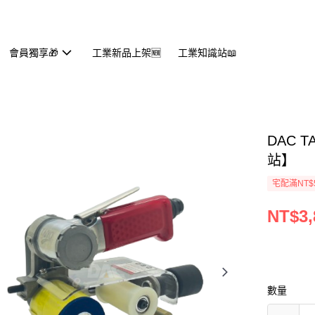
會員獨享🎁
工業新品上架🆕
工業知識站📖
DAC 
站】
宅配滿NT$
NT$3,
數量