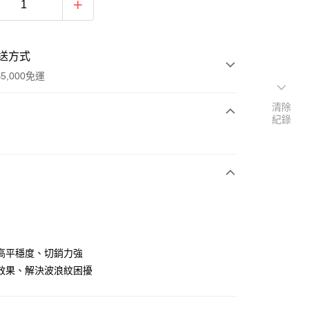
送方式
5,000免運
清除
紀錄
次付款
付款
高平穩度、切銷力強
效果、解決波浪紋困擾