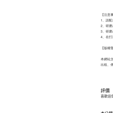
【注意
1、請
2、研
3、研
4、在
【版權
本網站
出租、
評價
喜歡這