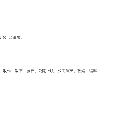
以免出現事故。
、改作、散布、發行、公開上映、公開演出、改編、編輯、