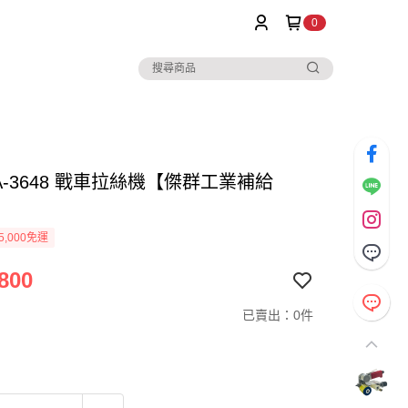
0
TA-3648 戰車拉絲機【傑群工業補給
5,000免運
800
已賣出：0件