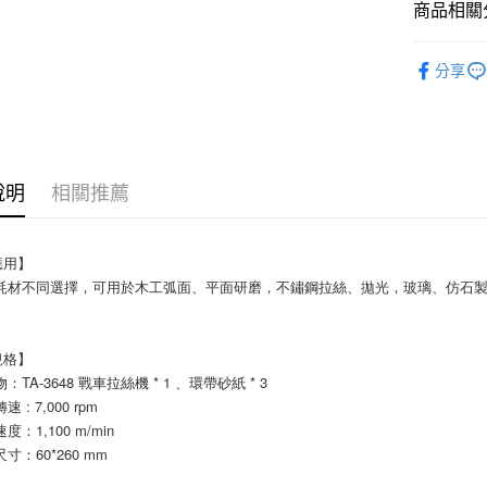
商品相關分
運送方式
🟪研磨產
分享
全家取貨
每筆NT$6
付款後全
每筆NT$6
說明
相關推薦
7-11取貨
每筆NT$6
應用】
據耗材不同選擇，可用於木工弧面、平面研磨，不鏽鋼拉絲、拋光，玻璃、仿石
付款後7-1
每筆NT$6
規格】
新竹物流(
：TA-3648 戰車拉絲機 * 1 、環帶砂紙 * 3
每筆NT$2
 : 7,000 rpm
度：1,100 m/min
寸：60*260 mm