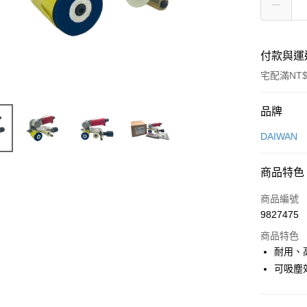
付款與運
宅配滿NT$
付款方式
品牌
信用卡一
DAIWAN
超商取貨
商品特色
LINE Pay
商品編號
Apple Pay
9827475
商品特色
街口支付
耐用、
悠遊付
可吸塵
全盈+PAY