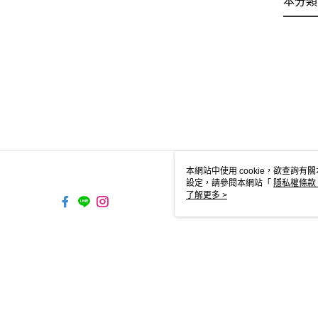
本分類
本網站中使用 cookie，欲查詢有關
設定，請參閱本網站「
隱私權條款
使用 cookie。
了解更多 >
TW-MWG1-61-37 Web2.0 Defau
© 2026 by 傑群股份有限公司