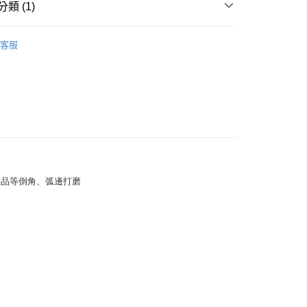
類 (1)
品
砂布、砂紙
客服
付款
0
家取貨
0
付款
0
製品等倒角、弧邊打磨
1取貨
0
大件商品、貨量較大)
00，滿NT$5,000(含以上)免運費