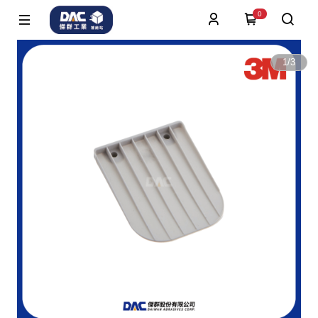
0
1
/
3