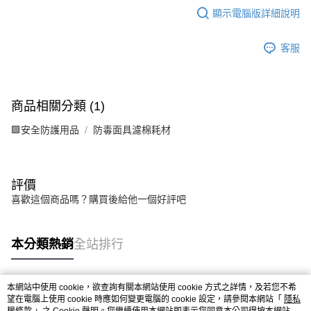
顯示電腦版詳細說明
每筆NT$200，滿NT$5,000(含以上)免運費
客服
商品相關分類 (1)
🟩安全防護用品
防毒面具濾棉耗材
評價
喜歡這個商品嗎？購買後給他一個好評吧
本分類熱銷
全站排行
本網站中使用 cookie，欲查詢有關本網站使用 cookie 方式之詳情，及若您不希
熱門標籤
望在電腦上使用 cookie 時應如何變更電腦的 cookie 設定，請參閱本網站「
隱私