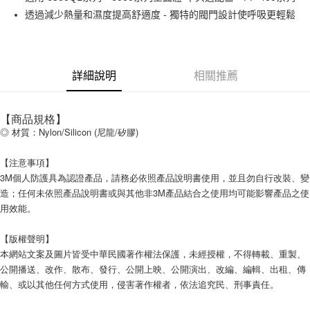
透過減少熱量和濕度提高舒適度 - 獨特的閥門設計使呼吸更輕鬆
街口支付
悠遊付
全盈+PAY
詳細說明
相關推薦
運送方式
【商品規格】
全家取貨付款
◎ 材質：Nylon/Silicon (尼龍/矽膠)
每筆NT$60
【注意事項】
付款後全家取貨
3M個人防護具為認證產品，請務必依照產品說明書使用，並且勿自行改裝、變
每筆NT$60
造；任何未依照產品說明書或與其他非3M產品結合之使用均可能影響產品之使
用效能。
7-11取貨付款
每筆NT$60
【版權聲明】
本網站文案及圖片皆受中華民國著作權法保護，未經授權，不得轉載、重製、
付款後7-11取貨
公開播送、改作、散布、發行、公開上映、公開演出、改編、編輯、出租、傳
每筆NT$60
輸、或以其他任何方式使用，侵害著作權者，依法追究民、刑事責任。
新竹物流(大件商品、貨量較大)