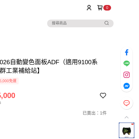
0
00026自動變色面板ADF（適用9100系
傑群工業補給站】
5,000免運
,000
0
已賣出：1件