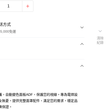
送方式
5,000免運
清除
紀錄
次付款
付款
護，自動變色面板ADF，保護您的視線。專為電焊設
全無憂。提供完整面罩配件，滿足您的需求。穩定品
牌保證。