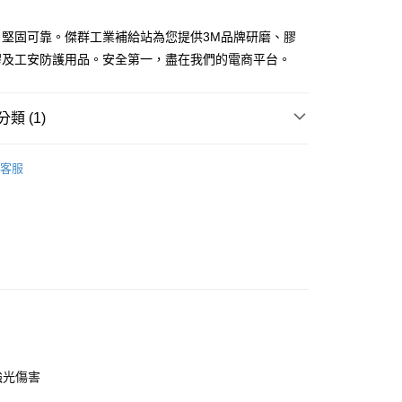
，堅固可靠。傑群工業補給站為您提供3M品牌研磨、膠
膠及工安防護用品。安全第一，盡在我們的電商平台。
付款
0
類 (1)
家取貨
品
0
客服
付款
0
1取貨
0
大件商品、貨量較大)
00，滿NT$5,000(含以上)免運費
強光傷害