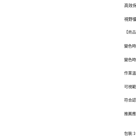
高效
視野
【商
變色時間
變色時間
作業溫度
可視範圍
符合認證:
推薦應
包裝:1