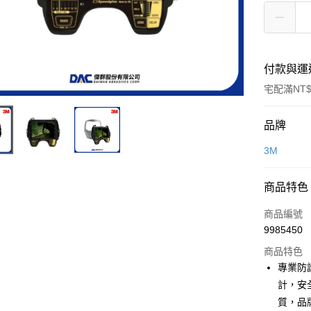
付款與運
宅配滿NT$
付款方式
品牌
信用卡一
3M
超商取貨
商品特色
LINE Pay
商品編號
Apple Pay
9985450
商品特色
街口支付
專業防
悠遊付
計，安
質，品
全盈+PAY