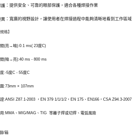
：提供安全、可靠的眼部保護，適合各種焊接作業
保護
：寬廣的視野設計，讓使用者在焊接過程中能夠清晰地看到工作區域
優異
品規格】
(亮→暗):0.1 ms( 23度C)
(暗→亮):40 ms - 800 ms
:-5度C - 55度C
:73mm × 107mm
ANSI Z87.1-2003 ，EN 379 1/1/1/2，EN 175、EN166，CSA Z94.3-2007
用:MMA、MIG/MAG、TIG 等離子焊或切焊、電弧風險
個/箱