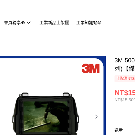
會員獨享🎁
工業新品上架🆕
工業知識站📖
3M 5
列)【
宅配滿NT$
NT$15
NT$15,50
數量