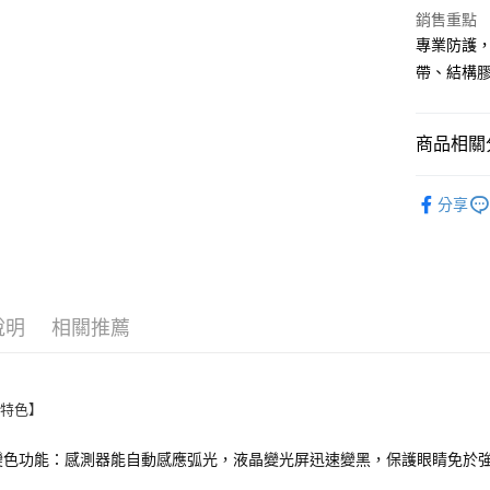
銷售重點
專業防護
運送方式
帶、結構
全家取貨
每筆NT$6
商品相關分
付款後全
🟣銲接用
每筆NT$6
分享
7-11取貨
每筆NT$6
付款後7-1
說明
相關推薦
每筆NT$6
新竹物流(
品特色】
每筆NT$2
：感測器能自動感應弧光，液晶變光屏迅速變黑，保護眼睛免於
變色功能