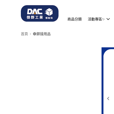
商品分類
活動專區✨
首頁
🟣銲接用品